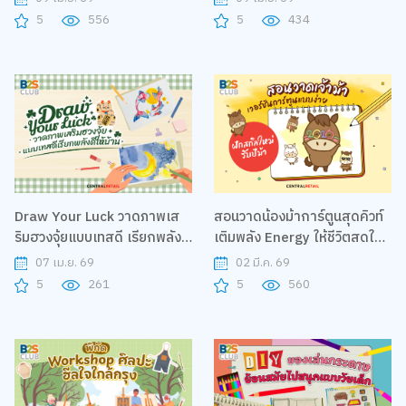
5
556
5
434
Draw Your Luck วาดภาพเส
สอนวาดน้องม้าการ์ตูนสุดคิวท์
ริมฮวงจุ้ยแบบเทสดี เรียกพลังดี
เติมพลัง Energy ให้ชีวิตสดใส
ให้บ้าน
ได้ทุกวัน
07 เม.ย. 69
02 มี.ค. 69
5
261
5
560