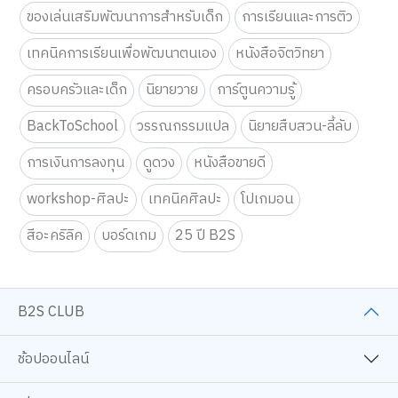
ของเล่นเสริมพัฒนาการสำหรับเด็ก
การเรียนและการติว
เทคนิคการเรียนเพื่อพัฒนาตนเอง
หนังสือจิตวิทยา
ครอบครัวและเด็ก
นิยายวาย
การ์ตูนความรู้
BackToSchool
วรรณกรรมแปล
นิยายสืบสวน-ลี้ลับ
การเงินการลงทุน
ดูดวง
หนังสือขายดี
workshop-ศิลปะ
เทคนิคศิลปะ
โปเกมอน
สีอะคริลิค
บอร์ดเกม
25 ปี B2S
B2S CLUB
ช้อปออนไลน์