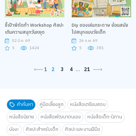
ชี้เป้าพิกัดทำ Workshop ศิลปะ
Diy ของเล่นกระดาษ ย้อนสมัย
เติมความสนุกวันหยุด
ไปสนุกแบบวัยเด็ก
02 มี.ค. 69
26 ก.พ. 69
5
1424
5
381
1
2
3
4
…
21
คำค้นหา
คู่มือเลี้ยงลูก
หนังสือเตรียมสอบ
หนังสือนิยาย
หนังสือพัฒนาตนเอง
หนังสือเด็ก-นิทาน
มังงะ
ศิลปะสำหรับเด็ก
ศิลปะและงานฝีมือ