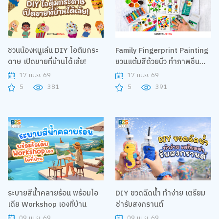
ชวนน้องหนูเล่น DIY ไอติมกระ
Family Fingerprint Painting
ดาษ เปิดขายที่บ้านได้เล้ย!
ชวนแต้มสีด้วยนิ้ว ทำภาพชิ้น
เดียวในโลก
17 เม.ย. 69
17 เม.ย. 69
5
381
5
391
ระบายสีน้ำคลายร้อน พร้อมไอ
DIY ขวดฉีดน้ำ ทำง่าย เตรียม
เดีย Workshop เองที่บ้าน
ซ่ารับสงกรานต์
09 เม.ย. 69
09 เม.ย. 69