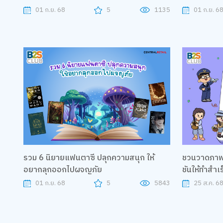
01 ก.ย. 68
5
1135
01 ก.ย. 6
รวม 6 นิยายแฟนตาซี ปลุกความสนุก ให้
ชวนวาดภาพต
อยากลุกออกไปผจญภัย
ชันให้ทำสำเร
01 ก.ย. 68
5
5843
25 ส.ค. 6