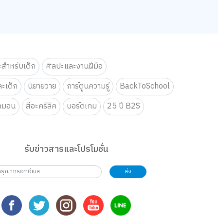
ะสำหรับเด็ก
ศิลปะและงานฝีมือ
ะเด็ก
นิยายวาย
การ์ตูนความรู้
BackToSchool
กมอน
สีอะคริลิค
บอร์ดเกม
25 ปี B2S
รับข่าวสารและโปรโมชั่น
ส่ง