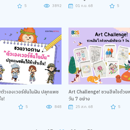
8
5
3892
01 ก.ย. 68
5
ัวเองเวอร์ชันในฝัน ปลุกแพช
Art Challenge! ชวนฮีลใจด้วยพ
็จ!
วัน 7 อย่าง
8
5
848
25 ส.ค. 68
5