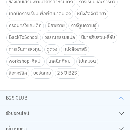
ของเล่นเสริมพัฒนาการสำหรับเด็ก
การเรียนและการติว
เทคนิคการเรียนเพื่อพัฒนาตนเอง
หนังสือจิตวิทยา
ครอบครัวและเด็ก
นิยายวาย
การ์ตูนความรู้
BackToSchool
วรรณกรรมแปล
นิยายสืบสวน-ลี้ลับ
การเงินการลงทุน
ดูดวง
หนังสือขายดี
workshop-ศิลปะ
เทคนิคศิลปะ
โปเกมอน
สีอะคริลิค
บอร์ดเกม
25 ปี B2S
B2S CLUB
ช้อปออนไลน์
เกี่ยวกับเรา