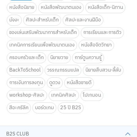
หนังสือนิยาย
หนังสือพัฒนาตนเอง
หนังสือเด็ก-นิทาน
มังงะ
ศิลปะสำหรับเด็ก
ศิลปะและงานฝีมือ
ของเล่นเสริมพัฒนาการสำหรับเด็ก
การเรียนและการติว
เทคนิคการเรียนเพื่อพัฒนาตนเอง
หนังสือจิตวิทยา
ครอบครัวและเด็ก
นิยายวาย
การ์ตูนความรู้
BackToSchool
วรรณกรรมแปล
นิยายสืบสวน-ลี้ลับ
การเงินการลงทุน
ดูดวง
หนังสือขายดี
workshop-ศิลปะ
เทคนิคศิลปะ
โปเกมอน
สีอะคริลิค
บอร์ดเกม
25 ปี B2S
B2S CLUB