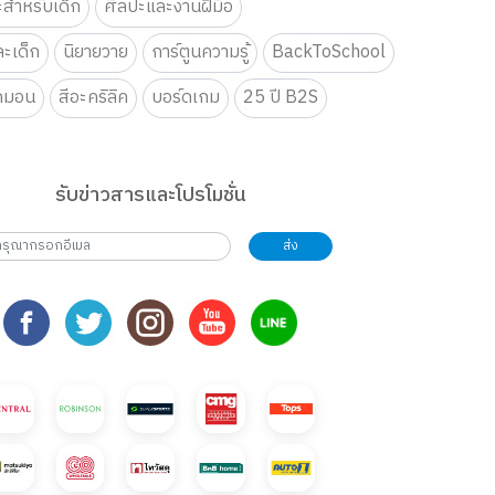
ะสำหรับเด็ก
ศิลปะและงานฝีมือ
ะเด็ก
นิยายวาย
การ์ตูนความรู้
BackToSchool
กมอน
สีอะคริลิค
บอร์ดเกม
25 ปี B2S
รับข่าวสารและโปรโมชั่น
ส่ง