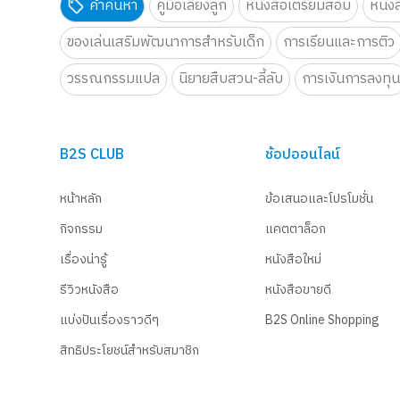
คำค้นหา
คู่มือเลี้ยงลูก
หนังสือเตรียมสอบ
หนัง
ของเล่นเสริมพัฒนาการสำหรับเด็ก
การเรียนและการติว
วรรณกรรมแปล
นิยายสืบสวน-ลี้ลับ
การเงินการลงทุ
B2S CLUB
ช้อปออนไลน์
หน้าหลัก
ข้อเสนอและโปรโมชั่น
กิจกรรม
แคตตาล็อก
เรื่องน่ารู้
หนังสือใหม่
รีวิวหนังสือ
หนังสือขายดี
แบ่งปันเรื่องราวดีๆ
B2S Online Shopping
สิทธิประโยชน์สำหรับสมาชิก