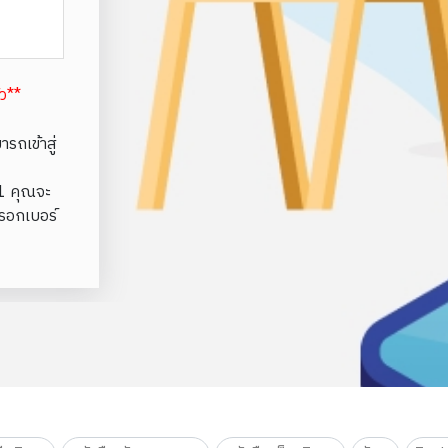
้ว**
รถเข้าสู่
e1 คุณจะ
รอกเบอร์