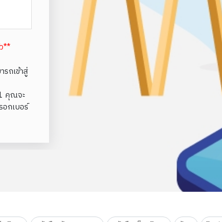
้ว**
รถเข้าสู่
e1 คุณจะ
รอกเบอร์