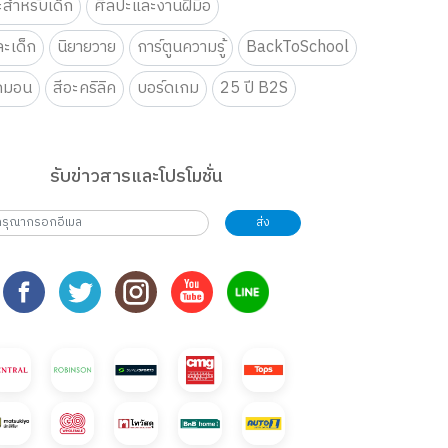
ะสำหรับเด็ก
ศิลปะและงานฝีมือ
ะเด็ก
นิยายวาย
การ์ตูนความรู้
BackToSchool
กมอน
สีอะคริลิค
บอร์ดเกม
25 ปี B2S
รับข่าวสารและโปรโมชั่น
ส่ง