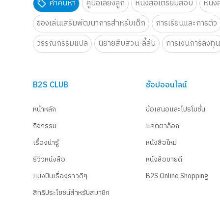
คำค้นหา
คู่มือเลี้ยงลูก
หนังสือเตรียมสอบ
หนัง
ของเล่นเสริมพัฒนาการสำหรับเด็ก
การเรียนและการติว
วรรณกรรมแปล
นิยายสืบสวน-ลี้ลับ
การเงินการลงทุ
B2S CLUB
ช้อปออนไลน์
หน้าหลัก
ข้อเสนอและโปรโมชั่น
กิจกรรม
แคตตาล็อก
เรื่องน่ารู้
หนังสือใหม่
รีวิวหนังสือ
หนังสือขายดี
แบ่งปันเรื่องราวดีๆ
B2S Online Shopping
สิทธิประโยชน์สำหรับสมาชิก