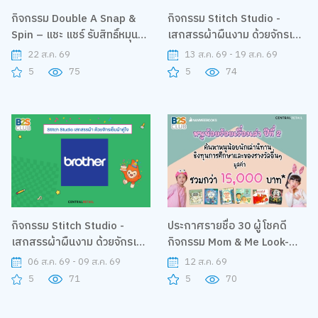
กิจกรรม Double A Snap &
กิจกรรม Stitch Studio -
Spin – แชะ แชร์ รับสิทธิ์หมุนกา
เสกสรรผ้าผืนงาม ด้วยจักรเย็บ
ชาปอง
ผ้าคู่ใจ
22 ส.ค. 69
13 ส.ค. 69 - 19 ส.ค. 69
5
75
5
74
กิจกรรม Stitch Studio -
ประกาศรายชื่อ 30 ผู้โชคดี
เสกสรรผ้าผืนงาม ด้วยจักรเย็บ
กิจกรรม Mom & Me Look-
ผ้าคู่ใจ
Alike Challenge
06 ส.ค. 69 - 09 ส.ค. 69
12 ส.ค. 69
5
71
5
70