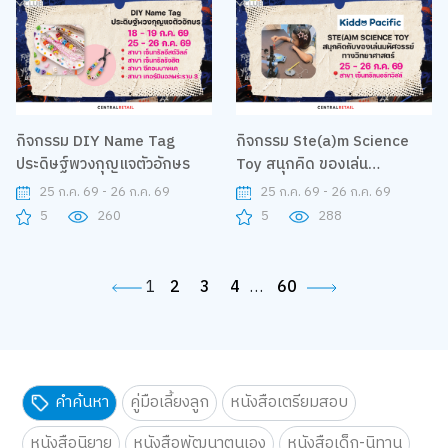
กิจกรรม DIY Name Tag
กิจกรรม Ste(a)m Science
ประดิษฐ์พวงกุญแจตัวอักษร
Toy สนุกคิด ของเล่น
วิทยาศาสตร์
25 ก.ค. 69 - 26 ก.ค. 69
25 ก.ค. 69 - 26 ก.ค. 69
5
260
5
288
1
2
3
4
…
60
คำค้นหา
คู่มือเลี้ยงลูก
หนังสือเตรียมสอบ
หนังสือนิยาย
หนังสือพัฒนาตนเอง
หนังสือเด็ก-นิทาน