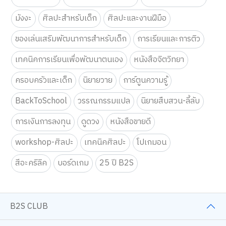
มังงะ
ศิลปะสำหรับเด็ก
ศิลปะและงานฝีมือ
ของเล่นเสริมพัฒนาการสำหรับเด็ก
การเรียนและการติว
เทคนิคการเรียนเพื่อพัฒนาตนเอง
หนังสือจิตวิทยา
ครอบครัวและเด็ก
นิยายวาย
การ์ตูนความรู้
BackToSchool
วรรณกรรมแปล
นิยายสืบสวน-ลี้ลับ
การเงินการลงทุน
ดูดวง
หนังสือขายดี
workshop-ศิลปะ
เทคนิคศิลปะ
โปเกมอน
สีอะคริลิค
บอร์ดเกม
25 ปี B2S
B2S CLUB