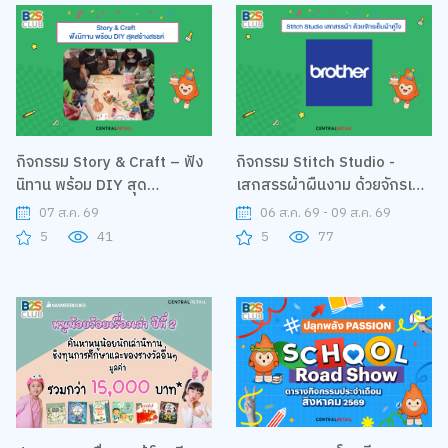
กิจกรรม Story & Craft – ฟัง
กิจกรรม Stitch Studio -
นิทาน พร้อม DIY สุด
เสกสรรผ้าผืนงาม ด้วยจักรเย็บ
สร้างสรรค์
ผ้าคู่ใจ
07 ส.ค. 69
06 ส.ค. 69 - 09 ส.ค. 69
5
41
5
77