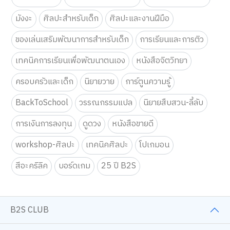
มังงะ
ศิลปะสำหรับเด็ก
ศิลปะและงานฝีมือ
ของเล่นเสริมพัฒนาการสำหรับเด็ก
การเรียนและการติว
เทคนิคการเรียนเพื่อพัฒนาตนเอง
หนังสือจิตวิทยา
ครอบครัวและเด็ก
นิยายวาย
การ์ตูนความรู้
BackToSchool
วรรณกรรมแปล
นิยายสืบสวน-ลี้ลับ
การเงินการลงทุน
ดูดวง
หนังสือขายดี
workshop-ศิลปะ
เทคนิคศิลปะ
โปเกมอน
สีอะคริลิค
บอร์ดเกม
25 ปี B2S
B2S CLUB