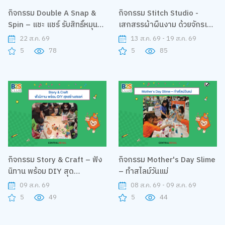
กิจกรรม Double A Snap &
กิจกรรม Stitch Studio -
Spin – แชะ แชร์ รับสิทธิ์หมุนกา
เสกสรรผ้าผืนงาม ด้วยจักรเย็บ
ชาปอง
ผ้าคู่ใจ
22 ส.ค. 69
13 ส.ค. 69 - 19 ส.ค. 69
5
78
5
85
กิจกรรม Story & Craft – ฟัง
กิจกรรม Mother's Day Slime
นิทาน พร้อม DIY สุด
– ทำสไลม์วันแม่
สร้างสรรค์
09 ส.ค. 69
08 ส.ค. 69 - 09 ส.ค. 69
5
49
5
44