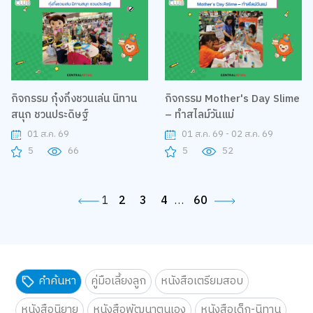
กิจกรรม กุ๋งกิ๋งชวนเล่น นิทาน
กิจกรรม Mother's Day Slime
สนุก ชวนประดิษฐ์
– ทำสไลม์วันแม่
01 ส.ค. 69
01 ส.ค. 69 - 02 ส.ค. 69
5
66
5
52
1
2
3
4
…
60
คำค้นหา
คู่มือเลี้ยงลูก
หนังสือเตรียมสอบ
หนังสือนิยาย
หนังสือพัฒนาตนเอง
หนังสือเด็ก-นิทาน