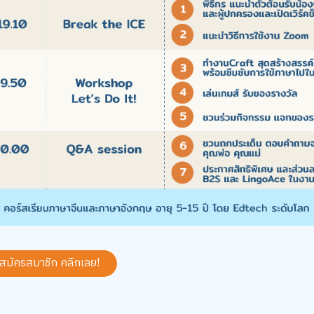
 สมัครสมาชิก
คลิกเลย!