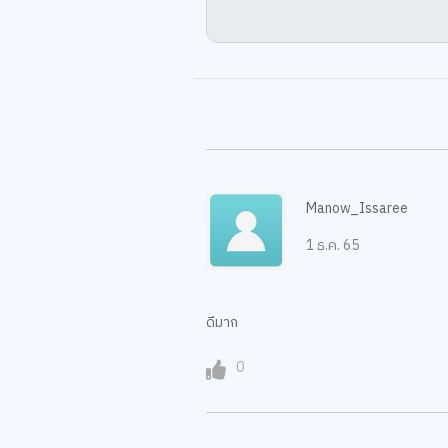
Manow_Issaree
1 ธ.ค. 65
ดีมาก
0