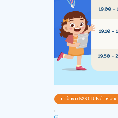
มาเป็นชาว B2S CLUB ด้วยกันนะ
: