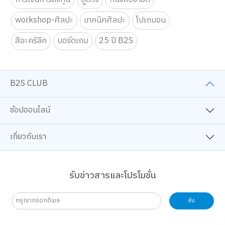
workshop-ศิลปะ
เทคนิคศิลปะ
โปเกมอน
สีอะคริลิค
บอร์ดเกม
25 ปี B2S
B2S CLUB
ช้อปออนไลน์
เกี่ยวกับเรา
รับข่าวสารและโปรโมชั่น
ส่ง