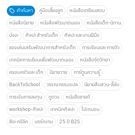
คำค้นหา
คู่มือเลี้ยงลูก
หนังสือเตรียมสอบ
หนังสือนิยาย
หนังสือพัฒนาตนเอง
หนังสือเด็ก-นิทาน
มังงะ
ศิลปะสำหรับเด็ก
ศิลปะและงานฝีมือ
ของเล่นเสริมพัฒนาการสำหรับเด็ก
การเรียนและการติว
เทคนิคการเรียนเพื่อพัฒนาตนเอง
หนังสือจิตวิทยา
ครอบครัวและเด็ก
นิยายวาย
การ์ตูนความรู้
BackToSchool
วรรณกรรมแปล
นิยายสืบสวน-ลี้ลับ
การเงินการลงทุน
ดูดวง
หนังสือขายดี
workshop-ศิลปะ
เทคนิคศิลปะ
โปเกมอน
สีอะคริลิค
บอร์ดเกม
25 ปี B2S