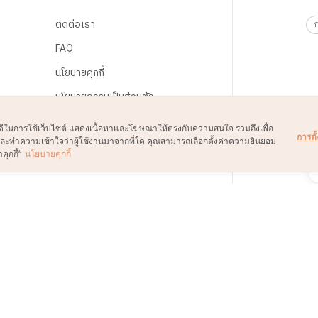
ติดต่อเรา
FAQ
นโยบายคุกกี้
นโยบายความเป็นส่วนตัว
ข้อตกลงและเงื่อนไข
์ที่ดีในการใช้เว็บไซต์ แสดงเนื้อหาและโฆษณาให้ตรงกับความสนใจ รวมถึงเพื่อ
การตั้
์และทำความเข้าใจว่าผู้ใช้งานมาจากที่ใด คุณสามารถเลือกตั้งค่าความยินยอม
ยกเลิกการการรับข่าวสาร
คุกกี้”
นโยบายคุกกี้
ยกเลิกการเป็นสมาชิก
© 2021 B2S CLUB, All rights reserved. Web Design by
1001click.