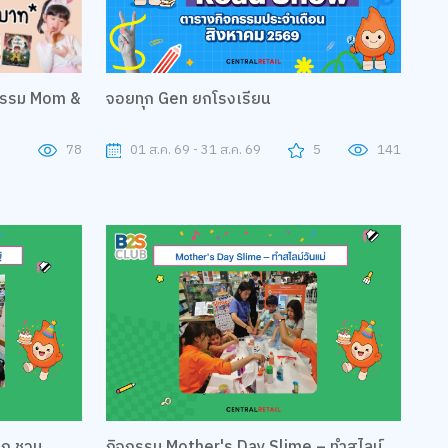
จอยทุก Gen ยกโรงเรียน
จกรรม Mom &
01 ส.ค. 69 - 31 ส.ค. 69
5
141
78
นุก ชวน
กิจกรรม Mother's Day Slime – ทำสไลม์