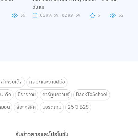
วันแม่
66
01 ส.ค. 69 - 02 ส.ค. 69
5
52
ะสำหรับเด็ก
ศิลปะและงานฝีมือ
ะเด็ก
นิยายวาย
การ์ตูนความรู้
BackToSchool
กมอน
สีอะคริลิค
บอร์ดเกม
25 ปี B2S
รับข่าวสารและโปรโมชั่น