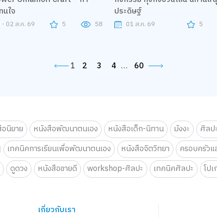
แทนใจ
ประดิษฐ์
 - 02 ส.ค. 69
5
58
01 ส.ค. 69
5
1
2
3
4
…
60
สือนิยาย
หนังสือพัฒนาตนเอง
หนังสือเด็ก-นิทาน
มังงะ
ศิลป
เทคนิคการเรียนเพื่อพัฒนาตนเอง
หนังสือจิตวิทยา
ครอบครัวแล
น
ดูดวง
หนังสือขายดี
workshop-ศิลปะ
เทคนิคศิลปะ
โปเ
เกี่ยวกับเรา