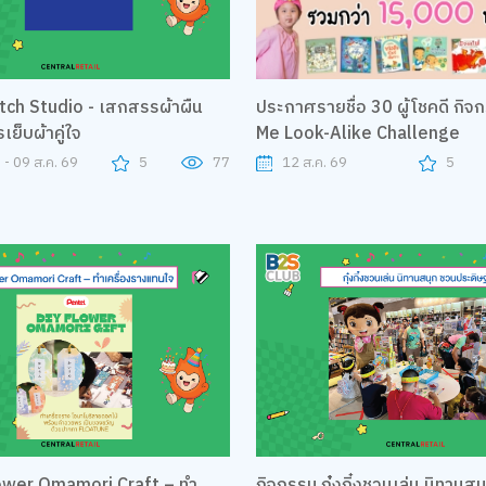
tch Studio - เสกสรรผ้าผืน
ประกาศรายชื่อ 30 ผู้โชคดี กิ
เย็บผ้าคู่ใจ
Me Look-Alike Challenge
 - 09 ส.ค. 69
5
77
12 ส.ค. 69
5
ower Omamori Craft – ทำ
กิจกรรม กุ๋งกิ๋งชวนเล่น นิทานส