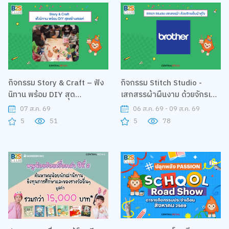
กิจกรรม Story & Craft – ฟัง
กิจกรรม Stitch Studio -
นิทาน พร้อม DIY สุด
เสกสรรผ้าผืนงาม ด้วยจักรเย็บ
สร้างสรรค์
ผ้าคู่ใจ
07 ส.ค. 69
06 ส.ค. 69 - 09 ส.ค. 69
5
51
5
78