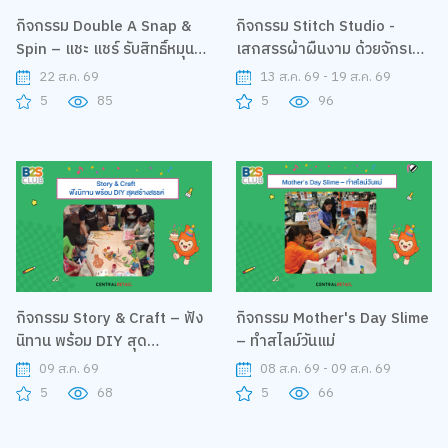
กิจกรรม Double A Snap &
กิจกรรม Stitch Studio -
Spin – แชะ แชร์ รับสิทธิ์หมุนกา
เสกสรรผ้าผืนงาม ด้วยจักรเย็บ
ชาปอง
ผ้าคู่ใจ
22 ส.ค. 69
13 ส.ค. 69 - 19 ส.ค. 69
5
85
5
96
กิจกรรม Story & Craft – ฟัง
กิจกรรม Mother's Day Slime
นิทาน พร้อม DIY สุด
– ทำสไลม์วันแม่
สร้างสรรค์
09 ส.ค. 69
08 ส.ค. 69 - 09 ส.ค. 69
5
68
5
66