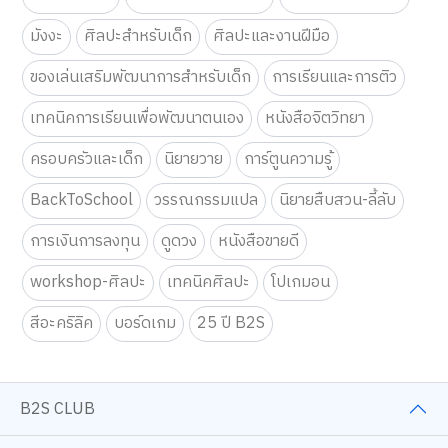
มังงะ
ศิลปะสำหรับเด็ก
ศิลปะและงานฝีมือ
ของเล่นเสริมพัฒนาการสำหรับเด็ก
การเรียนและการติว
เทคนิคการเรียนเพื่อพัฒนาตนเอง
หนังสือจิตวิทยา
ครอบครัวและเด็ก
นิยายวาย
การ์ตูนความรู้
BackToSchool
วรรณกรรมแปล
นิยายสืบสวน-ลี้ลับ
การเงินการลงทุน
ดูดวง
หนังสือขายดี
workshop-ศิลปะ
เทคนิคศิลปะ
โปเกมอน
สีอะคริลิค
บอร์ดเกม
25 ปี B2S
B2S CLUB