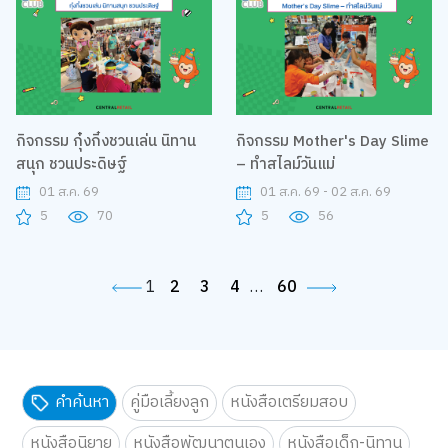
กิจกรรม กุ๋งกิ๋งชวนเล่น นิทาน
กิจกรรม Mother's Day Slime
สนุก ชวนประดิษฐ์
– ทำสไลม์วันแม่
01 ส.ค. 69
01 ส.ค. 69 - 02 ส.ค. 69
5
70
5
56
1
2
3
4
…
60
คำค้นหา
คู่มือเลี้ยงลูก
หนังสือเตรียมสอบ
หนังสือนิยาย
หนังสือพัฒนาตนเอง
หนังสือเด็ก-นิทาน