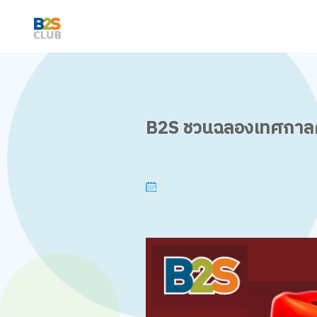
B2S ชวนฉลองเทศกาลค