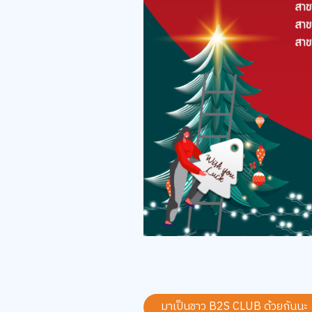
มาเป็นชาว B2S CLUB ด้วยกันนะ