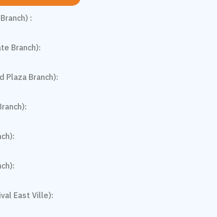
Branch) :
te Branch):
d Plaza Branch):
Branch):
nch):
nch):
val East Ville):