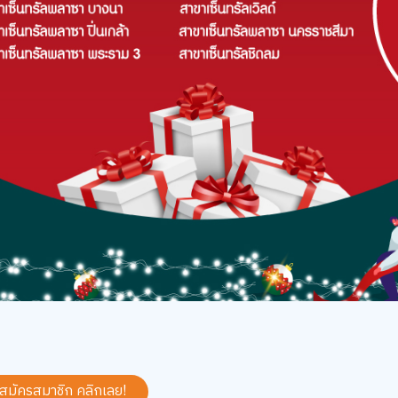
 สมัครสมาชิก
คลิกเลย!