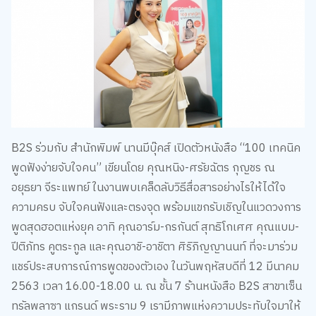
B2S ร่วมกับ สำนักพิมพ์ นานมีบุ๊คส์ เปิดตัวหนังสือ “100 เทคนิค
พูดฟังง่ายจับใจคน” เขียนโดย คุณหนิง-ศรัยฉัตร กุญชร ณ
อยุธยา จีระแพทย์ ในงานพบเคล็ดลับวิธีสื่อสารอย่างไรให้ได้ใจ
ความครบ จับใจคนฟังและตรงจุด พร้อมแขกรับเชิญในแวดวงการ
พูดสุดฮอตแห่งยุค อาทิ คุณอาร์ม-กรกันต์ สุทธิโกเศศ คุณแบม-
ปีติภัทร คูตระกูล และคุณอาชิ-อาชิตา ศิริภิญญานนท์ ที่จะมาร่วม
แชร์ประสบการณ์การพูดของตัวเอง ในวันพฤหัสบดีที่ 12 มีนาคม
2563 เวลา 16.00-18.00 น. ณ ชั้น 7 ร้านหนังสือ B2S สาขาเซ็น
ทรัลพลาซา แกรนด์ พระราม 9 เรามีภาพแห่งความประทับใจมาให้