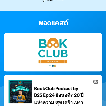
พอดแคสต์