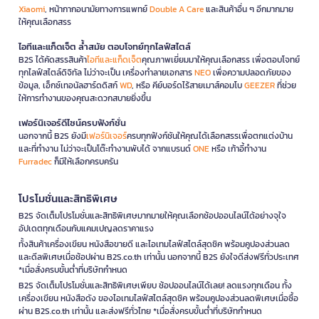
Xiaomi
, หน้ากากอนามัยทางการแพทย์
Double A Care
และสินค้าอื่น ๆ อีกมากมาย
ให้คุณเลือกสรร
ไอทีและแก็ดเจ็ต ล้ำสมัย ตอบโจทย์ทุกไลฟ์สไตล์
B2S ได้คัดสรรสินค้า
ไอทีและแก็ดเจ็ต
คุณภาพเยี่ยมมาให้คุณเลือกสรร เพื่อตอบโจทย์
ทุกไลฟ์สไตล์ดิจิทัล ไม่ว่าจะเป็น เครื่องทำลายเอกสาร
NEO
เพื่อความปลอดภัยของ
ข้อมูล, เอ็กซ์เทอนัลฮาร์ดดิสก์
WD
, หรือ คีย์บอร์ดไร้สายเมาส์คอมโบ
GEEZER
ที่ช่วย
ให้การทำงานของคุณสะดวกสบายยิ่งขึ้น
เฟอร์นิเจอร์ดีไซน์ครบฟังก์ชั่น
นอกจากนี้ B2S ยังมี
เฟอร์นิเจอร์
ครบทุกฟังก์ชันให้คุณได้เลือกสรรเพื่อตกแต่งบ้าน
และที่ทำงาน ไม่ว่าจะเป็นโต๊ะทำงานพับได้ จากแบรนด์
ONE
หรือ เก้าอี้ทำงาน
Furradec
ก็มีให้เลือกครบครัน
โปรโมชั่นและสิทธิพิเศษ
B2S จัดเต็มโปรโมชั่นและสิทธิพิเศษมากมายให้คุณเลือกช้อปออนไลน์ได้อย่างจุใจ
อัปเดตทุกเดือนกับแคมเปญลดราคาแรง
ทั้งสินค้าเครื่องเขียน หนังสือขายดี และไอเทมไลฟ์สไตล์สุดชิค พร้อมคูปองส่วนลด
และดีลพิเศษเมื่อช้อปผ่าน B2S.co.th เท่านั้น นอกจากนี้ B2S ยังใจดีส่งฟรีทั่วประเทศ
*เมื่อสั่งครบขั้นต่ำที่บริษัทกำหนด
B2S จัดเต็มโปรโมชั่นและสิทธิพิเศษเพียบ ช้อปออนไลน์ได้เลย! ลดแรงทุกเดือน ทั้ง
เครื่องเขียน หนังสือดัง ของไอเทมไลฟ์สไตล์สุดชิค พร้อมคูปองส่วนลดพิเศษเมื่อซื้อ
ผ่าน B2S.co.th เท่านั้น และส่งฟรีทั่วไทย *เมื่อสั่งครบขั้นต่ำที่บริษัทกำหนด