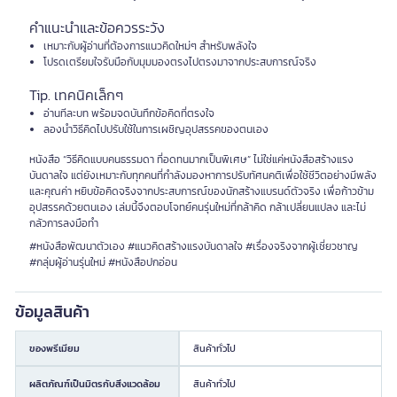
คำแนะนำและข้อควรระวัง
เหมาะกับผู้อ่านที่ต้องการแนวคิดใหม่ๆ สำหรับพลังใจ
โปรดเตรียมใจรับมือกับมุมมองตรงไปตรงมาจากประสบการณ์จริง
Tip. เทคนิคเล็กๆ
อ่านทีละบท พร้อมจดบันทึกข้อคิดที่ตรงใจ
ลองนำวิธีคิดไปปรับใช้ในการเผชิญอุปสรรคของตนเอง
หนังสือ “วิธีคิดแบบคนธรรมดา ที่อดทนมากเป็นพิเศษ” ไม่ใช่แค่หนังสือสร้างแรง
บันดาลใจ แต่ยังเหมาะกับทุกคนที่กำลังมองหาการปรับทัศนคติเพื่อใช้ชีวิตอย่างมีพลัง
และคุณค่า หยิบข้อคิดจริงจากประสบการณ์ของนักสร้างแบรนด์ตัวจริง เพื่อก้าวข้าม
อุปสรรคด้วยตนเอง เล่มนี้จึงตอบโจทย์คนรุ่นใหม่ที่กล้าคิด กล้าเปลี่ยนแปลง และไม่
กลัวการลงมือทำ
#หนังสือพัฒนาตัวเอง #แนวคิดสร้างแรงบันดาลใจ #เรื่องจริงจากผู้เชี่ยวชาญ
#กลุ่มผู้อ่านรุ่นใหม่ #หนังสือปกอ่อน
ข้อมูลสินค้า
ของพรีเมียม
สินค้าทั่วไป
ผลิตภัณฑ์เป็นมิตรกับสิ่งแวดล้อม
สินค้าทั่วไป