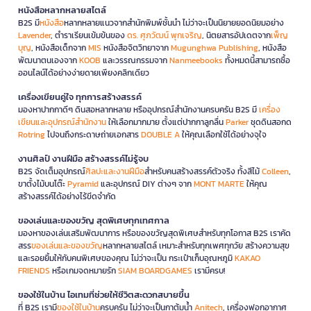
หนังสือหลากหลายสไตล์
B2S มี
หนังสือ
หลากหลายแนวจากสำนักพิมพ์ชั้นนำ ไม่ว่าจะเป็นนิยายยอดนิยมอย่าง
Lavender
, ตำราเรียนเข้มข้นของ
ดร. ศุภวัฒน์ พุกเจริญ
, นิตยสารอัปเดตจาก
เพ็ญ
บุญ
, หนังสือเด็กจาก
MIS
หนังสือจิตวิทยาจาก
Mugunghwa Publishing
, หนังสือ
พัฒนาตนเองจาก
KOOB
และวรรณกรรมจาก
Nanmeebooks
ทั้งหมดนี้สามารถซื้อ
ออนไลน์ได้อย่างง่ายดายเพียงคลิกเดียว
เครื่องเขียนคู่ใจ ทุกการสร้างสรรค์
มองหาปากกาดีๆ ดินสอหลากหลาย หรืออุปกรณ์สำนักงานครบครัน B2S มี
เครื่อง
เขียนและอุปกรณ์สำนักงาน
ให้เลือกมากมาย ตั้งแต่ปากกาลูกลื่น
Parker
ชุดดินสอกด
Rotring
ไปจนถึงกระดาษถ่ายเอกสาร
DOUBLE A
ให้คุณเลือกใช้ได้อย่างจุใจ
งานศิลป์ งานฝีมือ สร้างสรรค์ไม่รู้จบ
B2S จัดเต็มอุปกรณ์
ศิลปะและงานฝีมือ
สำหรับคนสร้างสรรค์ตัวจริง ทั้งสีไม้
Colleen
,
ขาตั้งไม้บนโต๊ะ
Pyramid
และอุปกรณ์ DIY ต่างๆ จาก
MONT MARTE
ให้คุณ
สร้างสรรค์ได้อย่างไร้ขีดจำกัด
ของเล่นและของขวัญ สุดพิเศษทุกเทศกาล
มองหาของเล่นเสริมพัฒนาการ หรือของขวัญสุดพิเศษสำหรับทุกโอกาส B2S เราคัด
สรร
ของเล่นและของขวัญ
หลากหลายสไตล์ เหมาะสำหรับทุกเพศทุกวัย สร้างความสุข
และรอยยิ้มให้กับคนพิเศษของคุณ ไม่ว่าจะเป็น กระเป๋าเก็บอุณหภูมิ
KAKAO
FRIENDS
หรือเกมจดหมายรัก
SIAM BOARDGAMES
เรามีครบ!
ของใช้ในบ้าน ไอเทมที่ช่วยให้ชีวิตสะดวกสบายขึ้น
ที่ B2S เรามี
ของใช้ในบ้าน
ครบครัน ไม่ว่าจะเป็นกาต้มน้ำ
Anitech
, เครื่องฟอกอากาศ