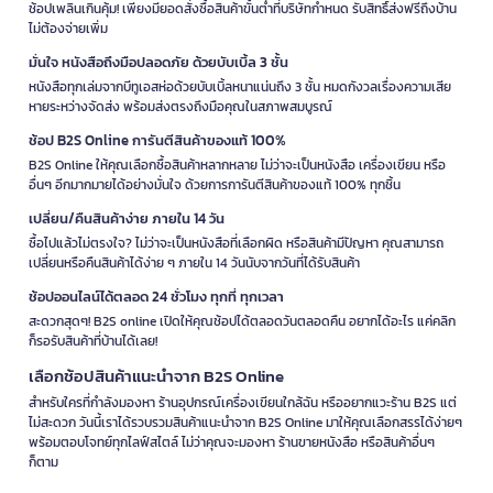
ช้อปเพลินเกินคุ้ม! เพียงมียอดสั่งซื้อสินค้าขั้นต่ำที่บริษัทกำหนด รับสิทธิ์ส่งฟรีถึงบ้าน
ไม่ต้องจ่ายเพิ่ม
มั่นใจ หนังสือถึงมือปลอดภัย ด้วยบับเบิ้ล 3 ชั้น
หนังสือทุกเล่มจากบีทูเอสห่อด้วยบับเบิ้ลหนาแน่นถึง 3 ชั้น หมดกังวลเรื่องความเสีย
หายระหว่างจัดส่ง พร้อมส่งตรงถึงมือคุณในสภาพสมบูรณ์
ช้อป B2S Online การันตีสินค้าของแท้ 100%
B2S Online ให้คุณเลือกซื้อสินค้าหลากหลาย ไม่ว่าจะเป็นหนังสือ เครื่องเขียน หรือ
อื่นๆ อีกมากมายได้อย่างมั่นใจ ด้วยการการันตีสินค้าของแท้ 100% ทุกชิ้น
เปลี่ยน/คืนสินค้าง่าย ภายใน 14 วัน
ซื้อไปแล้วไม่ตรงใจ? ไม่ว่าจะเป็นหนังสือที่เลือกผิด หรือสินค้ามีปัญหา คุณสามารถ
เปลี่ยนหรือคืนสินค้าได้ง่าย ๆ ภายใน 14 วันนับจากวันที่ได้รับสินค้า
ช้อปออนไลน์ได้ตลอด 24 ชั่วโมง ทุกที่ ทุกเวลา
สะดวกสุดๆ! B2S online เปิดให้คุณช้อปได้ตลอดวันตลอดคืน อยากได้อะไร แค่คลิก
ก็รอรับสินค้าที่บ้านได้เลย!
เลือกช้อปสินค้าแนะนำจาก B2S Online
สำหรับใครที่กำลังมองหา ร้านอุปกรณ์เครื่องเขียนใกล้ฉัน หรืออยากแวะร้าน B2S แต่
ไม่สะดวก วันนี้เราได้รวบรวมสินค้าแนะนำจาก B2S Online มาให้คุณเลือกสรรได้ง่ายๆ
พร้อมตอบโจทย์ทุกไลฟ์สไตล์ ไม่ว่าคุณจะมองหา ร้านขายหนังสือ หรือสินค้าอื่นๆ
ก็ตาม