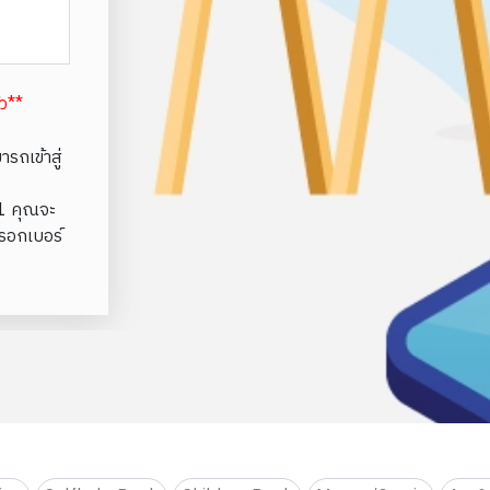
้ว**
รถเข้าสู่
e1 คุณจะ
รอกเบอร์