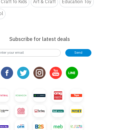
 Craft fo Kids
Art & Craft
Education Toy
ol
Subscribe for latest deals
Send