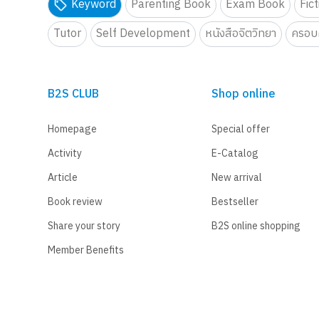
Keyword
Parenting Book
Exam Book
Fic
Tutor
Self Development
หนังสือจิตวิทยา
ครอบค
B2S CLUB
Shop online
Homepage
Special offer
Activity
E-Catalog
Article
New arrival
Book review
Bestseller
Share your story
B2S online shopping
Member Benefits