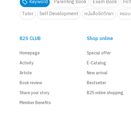
Keyword
Parenting Book
Exam Book
Fic
Tutor
Self Development
หนังสือจิตวิทยา
ครอบค
B2S CLUB
Shop online
Homepage
Special offer
Activity
E-Catalog
Article
New arrival
Book review
Bestseller
Share your story
B2S online shopping
Member Benefits