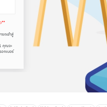
้ว**
รถเข้าสู่
e1 คุณจะ
รอกเบอร์