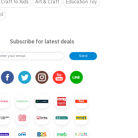
 Craft fo Kids
Art & Craft
Education Toy
ol
Subscribe for latest deals
Send