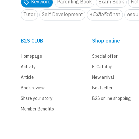
Keyword
Parenting Book
Exam Book
Fic
Tutor
Self Development
หนังสือจิตวิทยา
ครอบค
B2S CLUB
Shop online
Homepage
Special offer
Activity
E-Catalog
Article
New arrival
Book review
Bestseller
Share your story
B2S online shopping
Member Benefits