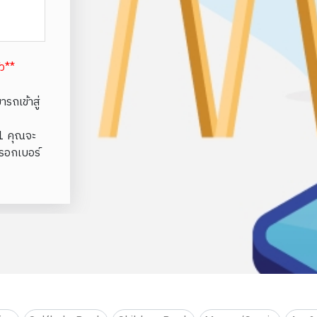
้ว**
รถเข้าสู่
e1 คุณจะ
รอกเบอร์