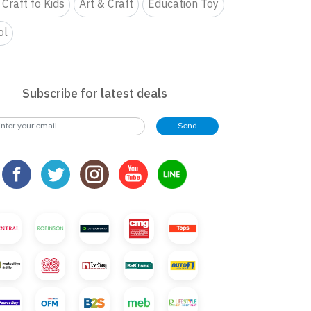
 Craft fo Kids
Art & Craft
Education Toy
ol
Subscribe for latest deals
Send