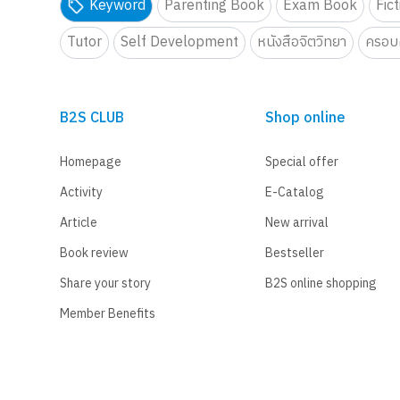
Keyword
Parenting Book
Exam Book
Fic
Tutor
Self Development
หนังสือจิตวิทยา
ครอบค
B2S CLUB
Shop online
Homepage
Special offer
Activity
E-Catalog
Article
New arrival
Book review
Bestseller
Share your story
B2S online shopping
Member Benefits