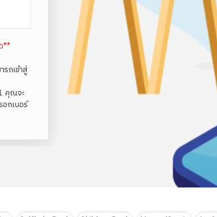
้ว**
รถเข้าสู่
e1 คุณจะ
รอกเบอร์