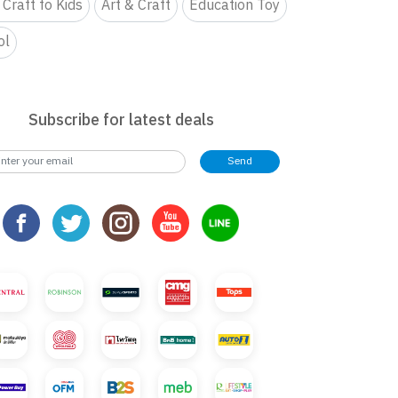
 Craft fo Kids
Art & Craft
Education Toy
ol
Subscribe for latest deals
Send