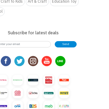
 Craft fo Kids
Art & Craft
Education Toy
ol
Subscribe for latest deals
Send