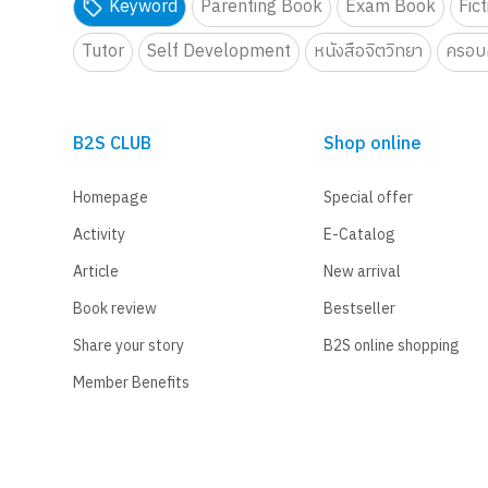
Keyword
Parenting Book
Exam Book
Fic
Tutor
Self Development
หนังสือจิตวิทยา
ครอบค
B2S CLUB
Shop online
Homepage
Special offer
Activity
E-Catalog
Article
New arrival
Book review
Bestseller
Share your story
B2S online shopping
Member Benefits