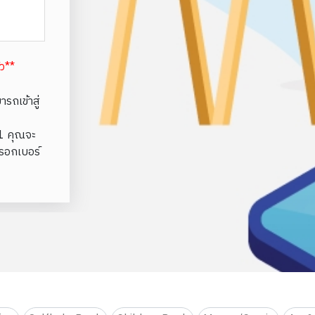
้ว**
รถเข้าสู่
e1 คุณจะ
รอกเบอร์