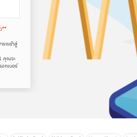
้ว**
รถเข้าสู่
e1 คุณจะ
รอกเบอร์