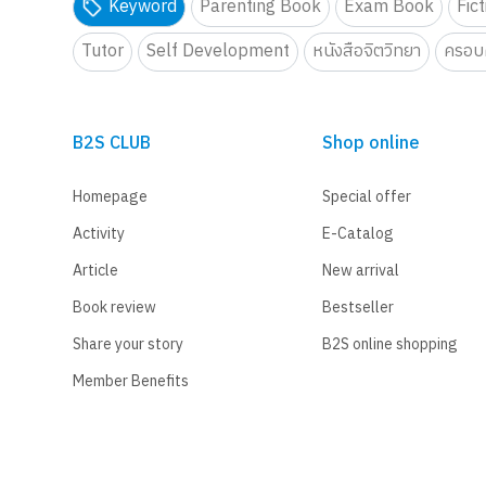
Keyword
Parenting Book
Exam Book
Fic
Tutor
Self Development
หนังสือจิตวิทยา
ครอบค
B2S CLUB
Shop online
Homepage
Special offer
Activity
E-Catalog
Article
New arrival
Book review
Bestseller
Share your story
B2S online shopping
Member Benefits