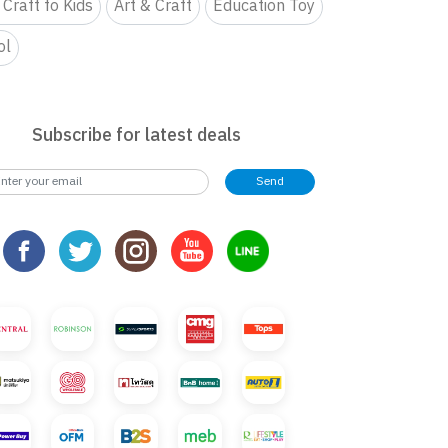
 Craft fo Kids
Art & Craft
Education Toy
ol
Subscribe for latest deals
Send