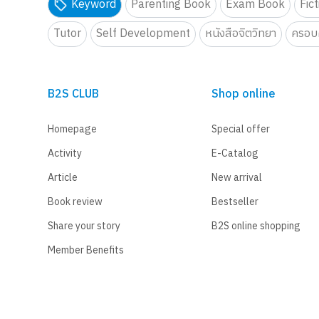
Keyword
Parenting Book
Exam Book
Fic
Tutor
Self Development
หนังสือจิตวิทยา
ครอบค
B2S CLUB
Shop online
Homepage
Special offer
Activity
E-Catalog
Article
New arrival
Book review
Bestseller
Share your story
B2S online shopping
Member Benefits