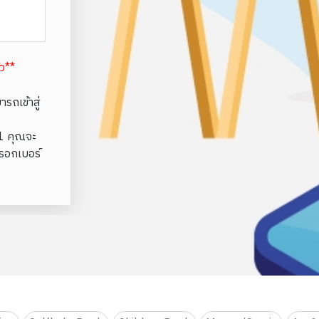
้ว**
รถเข้าสู่
e1 คุณจะ
รอกเบอร์