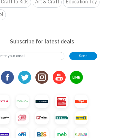
 Craft fo Kids
Art & Craft
Education Toy
ol
Subscribe for latest deals
Send