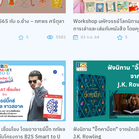
565 กับ อ.ช้าง – ทศพร ศรีตุลา
Workshop มหัศจรรย์โลกนิทาน
การเล่าและเล่นกับหนังสือ โดย
4
5
5582
03 ก.ย. 64
5
 เชื่อมโยง โดยอาจารย์บิ๊ก ภทัพล
ฟังนิทาน "อิ๊กคาบ๊อก" จากนักเขี
ับโครงการ B2S Smart to U
J.K. Rowling