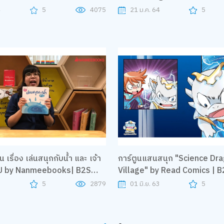
4
5
4075
21 ม.ค. 64
5
 เรื่อง เล่นสนุกกับน้ำ และ เจ้า
การ์ตูนแสนสนุก "Science Dr
ไป by Nanmeebooks| B2S
Village" by Read Comics | 
et Home
Sweet Home
3
5
2879
01 มิ.ย. 63
5