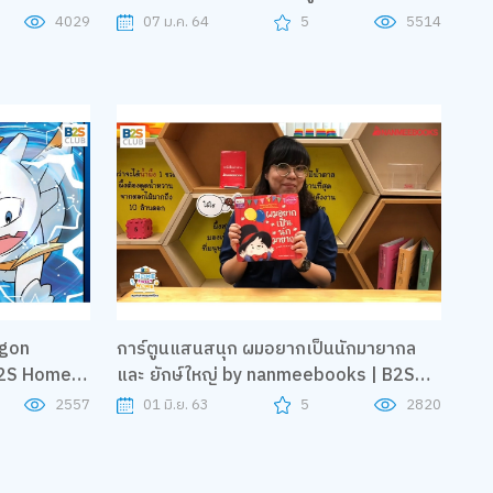
ล้านคน"
4029
07 ม.ค. 64
5
5514
agon
การ์ตูนแสนสนุก ผมอยากเป็นนักมายากล
B2S Home
และ ยักษ์ใหญ่ by nanmeebooks | B2S
Home Sweet Home
2557
01 มิ.ย. 63
5
2820