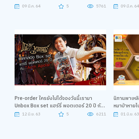
to U
09 มี.ค. 64
5
5761
09 มี.ค. 6
Pre-order ใครยังไม่ได้จองวันนี้เรามา
นิทานพาเหลิน
Unbox Box set แฮร์รี่ พอตเตอร์ 20 ปี กับ
หมาป่าหาย
"Arch Apolar"
Home Swe
12 มิ.ย. 63
5
6211
01 มิ.ย. 6