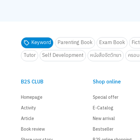
Keyword
Parenting Book
Exam Book
Fic
Tutor
Self Development
หนังสือจิตวิทยา
ครอบค
B2S CLUB
Shop online
Homepage
Special offer
Activity
E-Catalog
Article
New arrival
Book review
Bestseller
Share your story
B2S online shopping