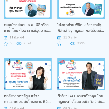
ตะลุยโจทย์สอบ ก.พ. พิชิตวิชา
โค้งสุดท้าย พิชิต 9 วิชาสามัญ
ภาษาไทย กับอาจารย์อุดม ทอง
ฟิสิกส์ by ครูบอล พลจิรันตน์
สุข กับโครงการ B2S Smart to
สิริพรพัฒนชัย กับโครงการ
11 มิ.ย. 64
11 มิ.ย. 64
U
B2S Smart to U
5
2594
5
3275
คอร์สวาดการ์ตูน สร้าง
ติววิชา GAT ภาษาอังกฤษ โดย
คาแรคเตอร์ กับโครงการ B2S
ครูแบงค์ วโรดม วณิชศิลป์ กับ
Smart to U
โครงการ B2S Smart to U
09 มี.ค. 64
09 มี.ค. 64