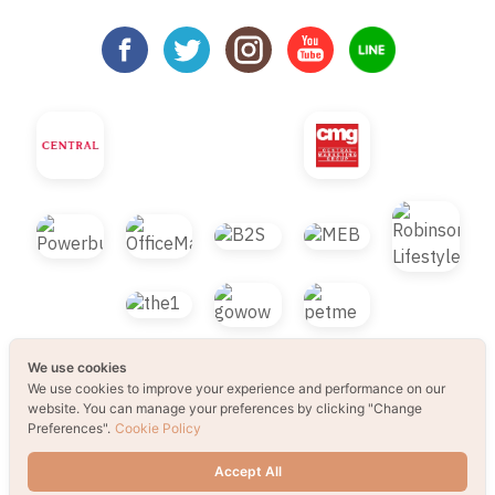
We use cookies
We use cookies to improve your experience and performance on our
website. You can manage your preferences by clicking "Change
Preferences".
Cookie Policy
© 2021 B2S CLUB, All rights reserved. Web
Accept All
Design by
1001click.