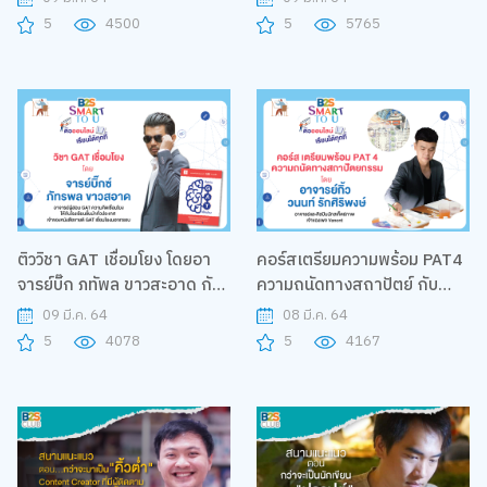
5
4500
5
5765
ติววิชา GAT เชื่อมโยง โดยอา
คอร์สเตรียมความพร้อม PAT4
จารย์บิ๊ก ภทัพล ขาวสะอาด กับ
ความถนัดทางสถาปัตย์ กับ
โครงการ B2S Smart to U
โครงการ B2S Smart to U โดย
09 มี.ค. 64
08 มี.ค. 64
อาจารย์กิ้ว วนนท์ รักศิริพงษ์
5
4078
5
4167