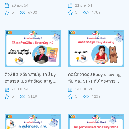
กับ อาจารย์ อุดม ทองสุข กับ
20 ส.ค. 64
21 มิ.ย. 64
โครงการ B2S Smart to U
5
6780
5
4789
ติวพิชิต 9 วิชาสามัญ เคมี by
คอร์ส วาดรูป Easy drawing
อาจารย์ ไมธ์ สิทธิเดช ชาญ
กับ คุณ SIRI กับโครงการ
บัญชา กับโครงการ B2S
B2S Smart to U
21 มิ.ย. 64
14 มิ.ย. 64
Smart to U
5
5119
5
4239