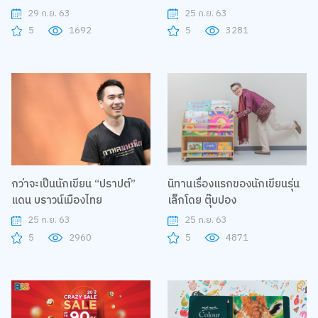
ของลูกน้อย
ที่ B2S D08
29 ก.ย. 63
25 ก.ย. 63
5
1692
5
3281
กว่าจะเป็นนักเขียน “ปราปต์”
นิทานเรื่องแรกของนักเขียนรุ่น
แดน บราวน์เมืองไทย
เล็กโดย ตุ๊บปอง
25 ก.ย. 63
25 ก.ย. 63
5
2960
5
4871