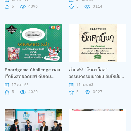
5
4896
5
3114
Boardgame Challenge ตอน
อ่านฟรี! “อิ๊กคาบ็อก”
ศึกชิงสุดยอดเชฟ กับเกม
วรรณกรรมเยาวชนเล่มใหม่ของ
Kitchen Rush
เจ.เค. โรว์ลิ่ง
17 ส.ค. 63
11 ส.ค. 63
5
4020
5
3027