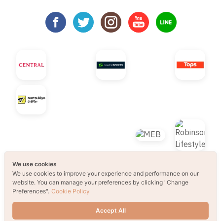
We use cookies
We use cookies to improve your experience and performance on our
website. You can manage your preferences by clicking "Change
Preferences".
Cookie Policy
© 2021 B2S CLUB, All rights reserved. Web
Accept All
Design by
1001click.