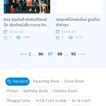
B2S ร่วมกับสำนักพิมพ์ปัณณ์
ทดลองสีไม้กล่องใหม่ สูตรใหม่
บุ๊ก เปิดตัวหนังสือ ทะยาน คิด
ตัวล่าสุด
แบบ STARTUP ทำอย่าง SME
11 ส.ค. 63
11 ส.ค. 63
มีระบบแบบมหาชน
5
2187
5
3170
1
…
86
87
88
…
90
Keyword
Parenting Book
Exam Book
Fiction
Selfhelp Book
Children Book
Mnaga/Comic
Art & Craft fo Kids
Art & Craft