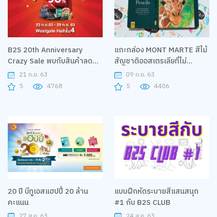
B2S 20th Anniversary
แกะกล่อง MONT MARTE สีไม้
Crazy Sale พบกับสินค้าลด
สัญชาติออสเตรเลียที่ไม่
สูงสุด 90%
ธรรมดา
21 ก.ย. 63
09 ก.ย. 63
5
4768
5
4406
20 ปี บีทูเอสแฮปปี้ 20 ล้าน
แบบฝึกหัดระบายสีแสนสนุก
คะแนน
#1 กับ B2S CLUB
27 ส.ค. 63
24 ส.ค. 63