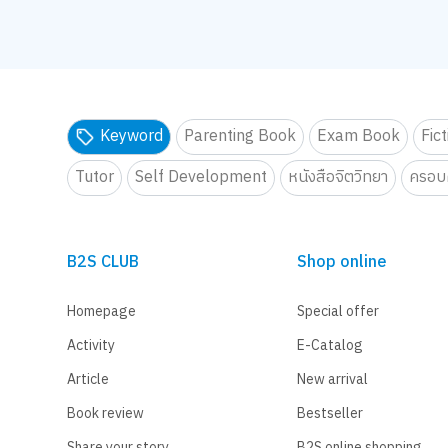
Keyword
Parenting Book
Exam Book
Fic
Tutor
Self Development
หนังสือจิตวิทยา
ครอบค
B2S CLUB
Shop online
Homepage
Special offer
Activity
E-Catalog
Article
New arrival
Book review
Bestseller
Share your story
B2S online shopping