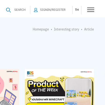
SEARCH
SIGNIN/REGISTER
TH
Homepage
Interesting story
Article
•
•