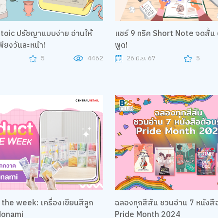
่าย อ่านให้
แชร์ 9 ทริค Short Note จดสั้น
เพียงวันละหน้า!
พูด!
7
5
4462
26 มิ.ย. 67
5
the week: เครื่องเขียนสีลูก
ฉลองทุกสีสัน ชวนอ่าน 7 หนังสือต้อนรับ
Monami
Pride Month 2024