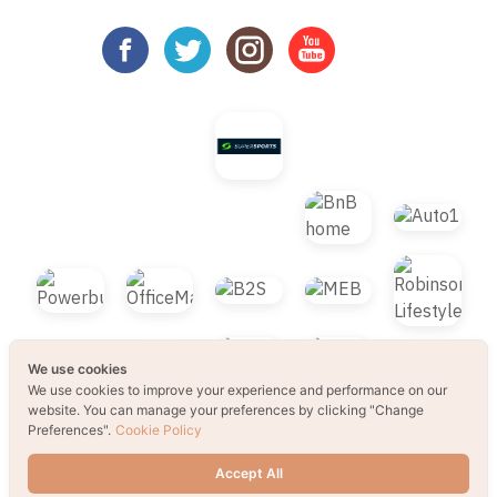
We use cookies
© 2021 B2S CLUB, All rights reserved. Web
We use cookies to improve your experience and performance on our
website. You can manage your preferences by clicking "Change
Design by
1001click.
Preferences".
Cookie Policy
Accept All