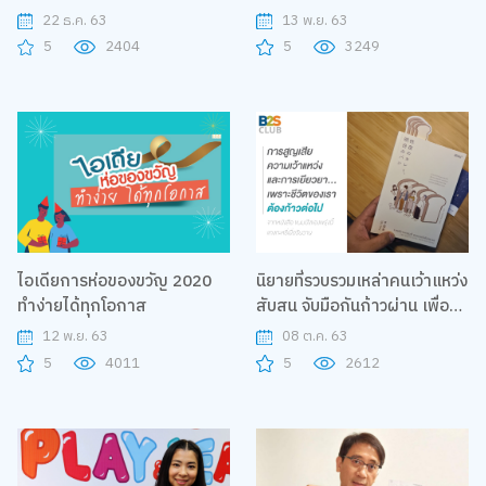
พลาด คุณมีหรือยัง
Learn Fun fair
22 ธ.ค. 63
13 พ.ย. 63
5
2404
5
3249
ไอเดียการห่อของขวัญ 2020
นิยายที่รวบรวมเหล่าคนเว้าแหว่ง
ทำง่ายได้ทุกโอกาส
สับสน จับมือกันก้าวผ่าน เพื่อมี
ชีวิตกับปัจจุบัน : หนังสือ ขนมปัง
12 พ.ย. 63
08 ต.ค. 63
ของพรุ่งนี้ แกงกะหรี่เมื่อวันวาน
5
4011
5
2612
Last Night’s Curry,
Tomorrow’s Bread