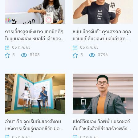
การเลี้ยงลูกเชิงบวก เทคนิคดีๆ
หนุ่มเมืองจันท์" คุณสรกล อดุล
ในมุมมองของ หมอโอ๋ เจ้าของ
ยานนท์ กับผลงานเล่มล่าสุด
เพจดัง “เลี้ยงลูกนอกบ้าน”
โลกนี้ไม่ได้มีคำตอบเดียว
05 ต.ค. 63
05 ต.ค. 63
5
5108
5
3796
อ่าน” คือ จุดเริ่มต้นของสังคม
เปิดชีวิตของ ท็อฟฟี่ แบรดชอว์
แห่งการเรียนรู้ตลอดชีวิต ขอ
กับตัวหนังสือที่ช่วยสร้างพลัง
งก๊อต-จิรายุ
ของคนทำงาน
05 ต.ค. 63
02 ต.ค. 63