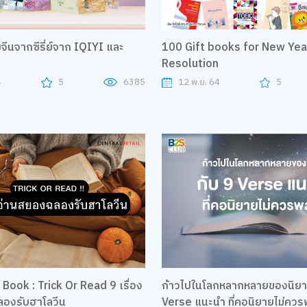
จีนจากซีรี่ย์จาก IQIYI และ
100 Gift books for New Yea
Resolution
4
5
6385
12 พ.ย. 64
5
ook : Trick Or Read 9 เรื่อง
ก้าวไปในโลกหลากหลายของนิยา
องรับฮาโลวีน
Verse แนะนำ ที่คอนิยายไม่คว