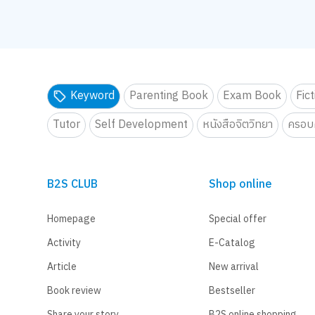
Keyword
Parenting Book
Exam Book
Fic
Tutor
Self Development
หนังสือจิตวิทยา
ครอบค
B2S CLUB
Shop online
Homepage
Special offer
Activity
E-Catalog
Article
New arrival
Book review
Bestseller
Share your story
B2S online shopping