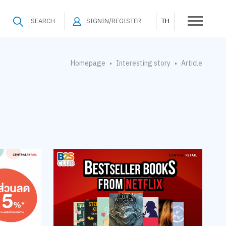
SEARCH
SIGNIN/REGISTER
TH
Homepage
Interesting story
Article
•
•