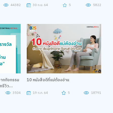
44382
30 ก.ย. 64
5
5822
ล จากกิจกรรม
10 หนังสือดีที่แม่ต้องอ่าน
3504
19 ก.ค. 64
5
18791