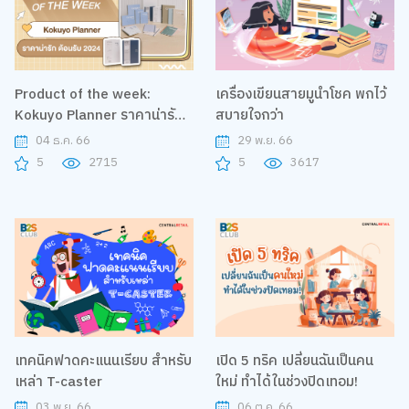
Product of the week:
เครื่องเขียนสายมูนำโชค พกไว้
Kokuyo Planner ราคาน่ารัก
สบายใจกว่า
ต้อนรับ 2024
04 ธ.ค. 66
29 พ.ย. 66
5
2715
5
3617
เทคนิคฟาดคะแนนเรียบ สำหรับ
เปิด 5 ทริค เปลี่ยนฉันเป็นคน
เหล่า T-caster
ใหม่ ทำได้ในช่วงปิดเทอม!
03 พ.ย. 66
06 ต.ค. 66