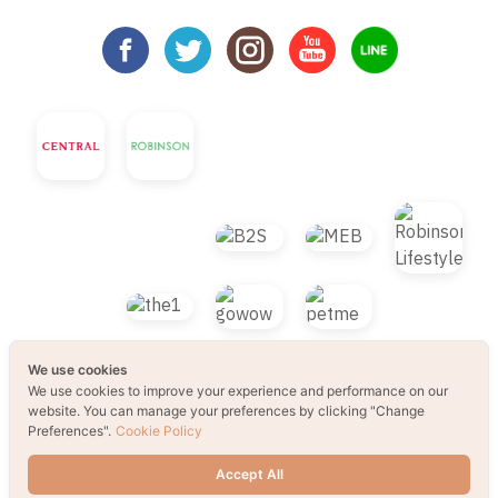
We use cookies
We use cookies to improve your experience and performance on our
website. You can manage your preferences by clicking "Change
Preferences".
Cookie Policy
© 2021 B2S CLUB, All rights reserved. Web
Accept All
Design by
1001click.