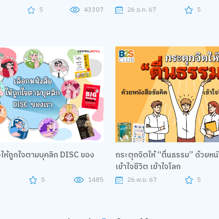
8
5
43307
26 ธ.ค. 67
5
ถูกใจตามบุคลิก DISC ของ
กระตุกจิตให้ “ตื่นธรรม” ด้วยหนั
เข้าใจชีวิต เข้าใจโลก
7
5
1485
26 พ.ย. 67
5