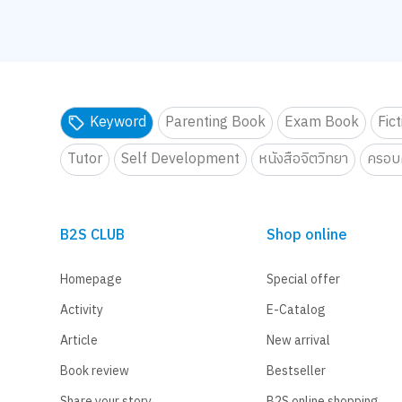
Keyword
Parenting Book
Exam Book
Fic
Tutor
Self Development
หนังสือจิตวิทยา
ครอบค
B2S CLUB
Shop online
Homepage
Special offer
Activity
E-Catalog
Article
New arrival
Book review
Bestseller
Share your story
B2S online shopping