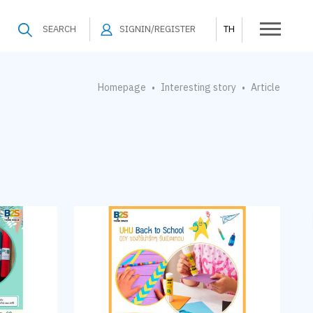
SEARCH
SIGNIN/REGISTER
TH
Homepage
Interesting story
Article
•
•