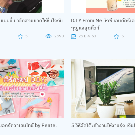
 แบบนี้ มาจัดสวนขวดให้ชื่นใจกัน
D.I.Y From Me มิกซ์แอนด์ครีเ
กุญแจสุดคิ้วท์
3
5
2390
25 มี.ค. 63
5
ดบอกรักวาเลนไทน์ by Pentel
5 วิธีจัดโต๊ะทำงานให้งานรุ่ง เงิ