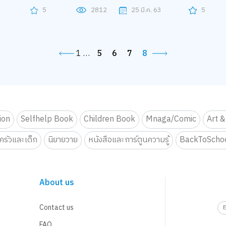
3
5
2812
25 มี.ค. 63
5
1
…
5
6
7
8
tion
Selfhelp Book
Children Book
Mnaga/Comic
Art &
รัวและเด็ก
นิยายวาย
หนังสือและการ์ตูนความรู้
BackToScho
About us
Contact us
FAQ