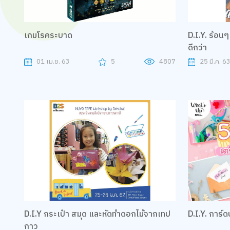
เกมโรคระบาด
D.I.Y. ร้อนๆ
ดีกว่า
01 เม.ย. 63
5
4807
25 มี.ค. 6
D.I.Y กระเป๋า สมุด และหัดทำดอกไม้จากเทป
D.I.Y. การ์
กาว