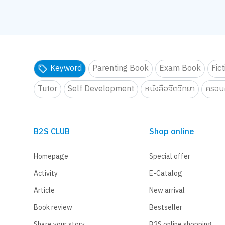
Keyword
Parenting Book
Exam Book
Fic
Tutor
Self Development
หนังสือจิตวิทยา
ครอบค
B2S CLUB
Shop online
Homepage
Special offer
Activity
E-Catalog
Article
New arrival
Book review
Bestseller
Share your story
B2S online shopping