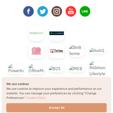
We use cookies
We use cookies to improve your experience and performance on our
website. You can manage your preferences by clicking "Change
Preferences".
Cookie Policy
© 2021 B2S CLUB, All rights reserved. Web
Accept All
Design by
1001click.