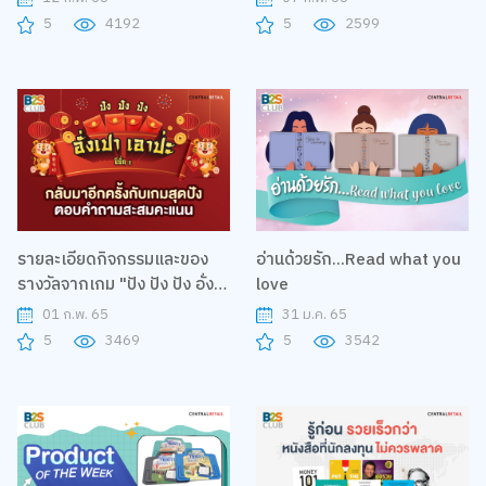
5
4192
5
2599
รายละเอียดกิจกรรมและของ
อ่านด้วยรัก...Read what you
รางวัลจากเกม "ปัง ปัง ปัง อั่ง
love
เปา เอาปะ ซีซั่น2"
01 ก.พ. 65
31 ม.ค. 65
5
3469
5
3542