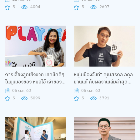
ของพรุ่งนี้ แกงกะหรี่เมื่อวันวาน
5
4004
5
2607
Last Night’s Curry,
Tomorrow’s Bread
การเลี้ยงลูกเชิงบวก เทคนิคดีๆ
หนุ่มเมืองจันท์" คุณสรกล อดุล
ในมุมมองของ หมอโอ๋ เจ้าของ
ยานนท์ กับผลงานเล่มล่าสุด
เพจดัง “เลี้ยงลูกนอกบ้าน”
โลกนี้ไม่ได้มีคำตอบเดียว
05 ต.ค. 63
05 ต.ค. 63
5
5099
5
3791