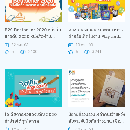
B2S Bestseller 2020 หนังสือ
พาชมของเล่นเสริมพัฒนาการ
ขายดีปี 2020 หนังสือห้าม
สำหรับเด็กในงาน Play and
พลาด คุณมีหรือยัง
Learn Fun fair
22 ธ.ค. 63
13 พ.ย. 63
5
2400
5
3241
ไอเดียการห่อของขวัญ 2020
นิยายที่รวบรวมเหล่าคนเว้าแหว่ง
ทำง่ายได้ทุกโอกาส
สับสน จับมือกันก้าวผ่าน เพื่อมี
ชีวิตกับปัจจุบัน : หนังสือ ขนมปัง
12 พ.ย. 63
08 ต.ค. 63