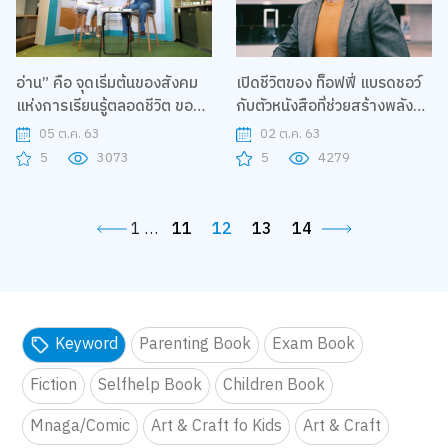
อ่าน” คือ จุดเริ่มต้นของสังคม
เปิดชีวิตของ ท็อฟฟี่ แบรดชอว์
แห่งการเรียนรู้ตลอดชีวิต ขอ
กับตัวหนังสือที่ช่วยสร้างพลัง
งก๊อต-จิรายุ
ของคนทำงาน
05 ต.ค. 63
02 ต.ค. 63
5
3073
5
4279
1
…
11
12
13
14
Keyword
Parenting Book
Exam Book
Fiction
Selfhelp Book
Children Book
Mnaga/Comic
Art & Craft fo Kids
Art & Craft