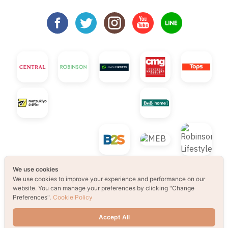
We use cookies
We use cookies to improve your experience and performance on our
© 2021 B2S CLUB, All rights reserved. Web
website. You can manage your preferences by clicking "Change
Preferences".
Cookie Policy
Design by
1001click.
Accept All