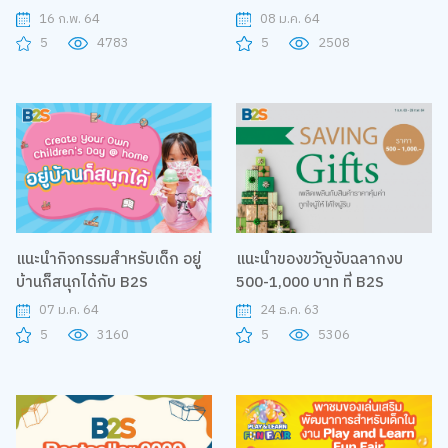
โมชั่นสุดพิเศษ ที่บีทูเอส
ฝึกทำโจทย์ฟรีกับบัณฑิต
16 ก.พ. 64
08 ม.ค. 64
ธิงค์สเปซ ชิดลม
แนะแนว
5
4783
5
2508
แนะนำกิจกรรมสำหรับเด็ก อยู่
แนะนำของขวัญจับฉลากงบ
บ้านก็สนุกได้กับ B2S
500-1,000 บาท ที่ B2S
07 ม.ค. 64
24 ธ.ค. 63
5
3160
5
5306