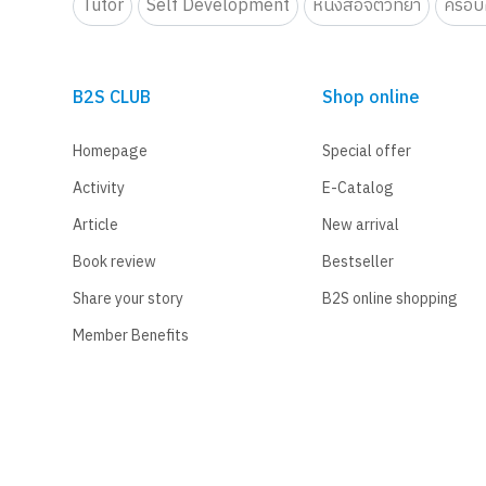
Tutor
Self Development
หนังสือจิตวิทยา
ครอบค
B2S CLUB
Shop online
Homepage
Special offer
Activity
E-Catalog
Article
New arrival
Book review
Bestseller
Share your story
B2S online shopping
Member Benefits