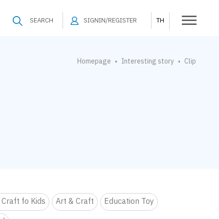
SEARCH
SIGNIN/REGISTER
TH
Homepage
Interesting story
Clip
•
•
 Craft fo Kids
Art & Craft
Education Toy