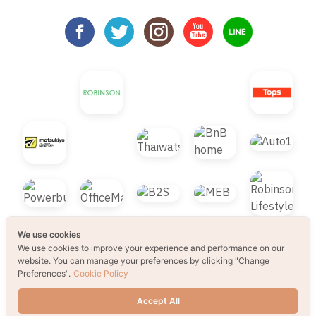
We use cookies
We use cookies to improve your experience and performance on our
website. You can manage your preferences by clicking "Change
Preferences".
Cookie Policy
© 2021 B2S CLUB, All rights reserved. Web
Accept All
Design by
1001click.