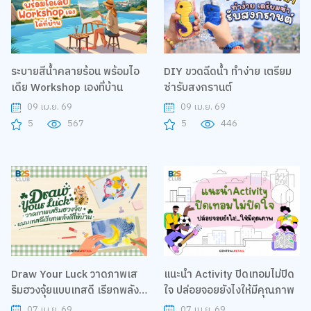
ระบายสีน้ำคลายร้อน พร้อมไอ
DIY ขวดฉีดน้ำ ทำง่าย เตรียม
เดีย Workshop เองที่บ้าน
ซ่ารับสงกรานต์
09 เม.ย. 69
09 เม.ย. 69
5
567
5
446
Draw Your Luck วาดภาพเส
แนะนำ Activity ปิดเทอมไม่ปิด
ริมฮวงจุ้ยแบบเทสดี เรียกพลังดี
ใจ ปล่อยจอยยังไงให้มีคุณภาพ
ให้บ้าน
07 เม.ย. 69
07 เม.ย. 69