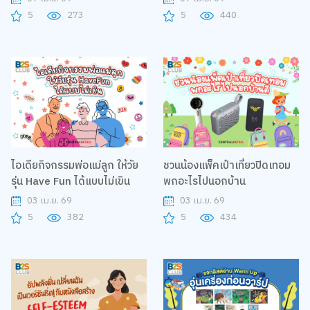
5
273
5
440
ไอเดียกิจกรรมพ่อแม่ลูก ให้วัย
ชวนน้องแพ็คเป๋าเที่ยวปิดเทอม
รุ่น Have Fun ได้แบบไม่เขิน
พกอะไรไปนอกบ้าน
03 เม.ย. 69
03 เม.ย. 69
5
382
5
434