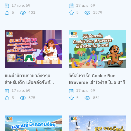
เดียวในโลก
17 เม.ย. 69
17 เม.ย. 69
5
401
5
1579
แนะนำนิทานภาษาอังกฤษ
วิธีเล่นการ์ด Cookie Run
สำหรับเด็ก เพิ่มคลังศัพท์
Braverse เข้าใจง่าย ใน 5 นาที
SPEAK ได้ก่อนเพื่อน
17 เม.ย. 69
17 เม.ย. 69
5
875
5
851