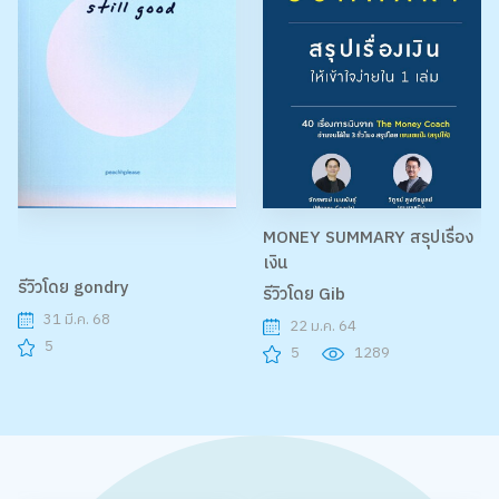
MONEY SUMMARY สรุปเรื่อง
เงิน
รีวิวโดย gondry
รีวิวโดย Gib
31 มี.ค. 68
22 ม.ค. 64
5
5
1289