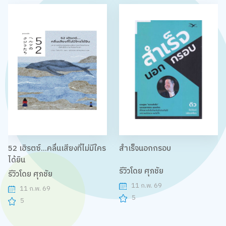
52 เฮิรตซ์...คลื่นเสียงที่ไม่มีใคร
สำเร็จนอกกรอบ
ได้ยิน
รีวิวโดย ศุภชัย
รีวิวโดย ศุภชัย
11 ก.พ. 69
11 ก.พ. 69
5
5