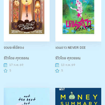
จวบระพีอัสดง
เดนดาว NEVER DIE
รีวิวโดย ศุภวรรณ
รีวิวโดย ศุภวรรณ
17 ก.พ. 69
13 ก.พ. 69
5
5