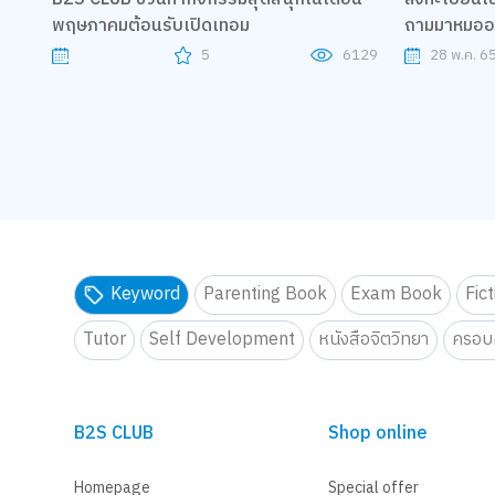
พฤษภาคมต้อนรับเปิดเทอม
ถามมาหมออ
เด็ก) สมาธิส
5
6129
28 พ.ค. 6
ปราณี ปวีณชนา เจ้าของเพจ หมอ
เรื่อง
Keyword
Parenting Book
Exam Book
Fic
Tutor
Self Development
หนังสือจิตวิทยา
ครอบค
B2S CLUB
Shop online
Homepage
Special offer