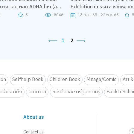
ยากตอบ ตอน ADHA โลก (ของ
Exhibition นิทรรศการที่เหล่าเ
ั้น กับคุณหมอมีมี่ - แพทย์หญิง
พลาดไม่ได้
5
5
8046
18 เม.ย. 65 - 22 พ.ค. 65
แมวน้ำเล่า
1
2
tion
Selfhelp Book
Children Book
Mnaga/Comic
Art &
รัวและเด็ก
นิยายวาย
หนังสือและการ์ตูนความรู้
BackToScho
About us
Contact us