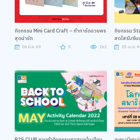
กิจกรรม Mini Card Craft – ทำการ์ดอวยพร
กิจกรรม Sta
สุดน่ารัก
สดใสรับซัมเ
06 มิ.ย. 69
5
162
25 เม.ย. 6
B2S CLUB ชวนทำกิจกรรมสุดสนุกในเดือน
ลงทะเบียนเข