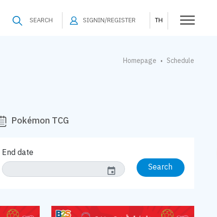
SEARCH
SIGNIN/REGISTER
TH
Homepage
Schedule
•
Pokémon TCG
End date
Search
event