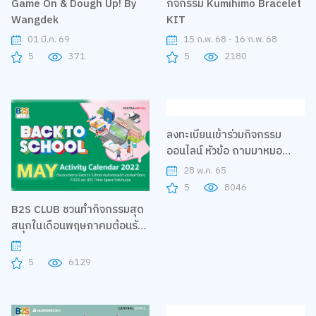
Game On & Dough Up! By
กิจกรรม Kumihimo Bracelet
Wangdek
KIT
01 มี.ค. 69
15 ก.พ. 68 - 16 ก.พ. 68
5
371
5
2180
B2S CLUB ชวนทำกิจกรรมสุด
ลงทะเบียนเข้าร่วมกิจกรรม
สนุกในเดือนพฤษภาคมต้อนรับ
ออนไลน์ หัวข้อ ถามมาหมอ
เปิดเทอม
อยากตอบ ตอน ADHA โลก
28 พ.ค. 65
(ของเด็ก) สมาธิสั้น กับคุณหมอ
5
6129
5
8046
มีมี่ - แพทย์หญิงปราณี ปวีณ
ชนา เจ้าของเพจ หมอแมวน้ำเล่า
เรื่อง