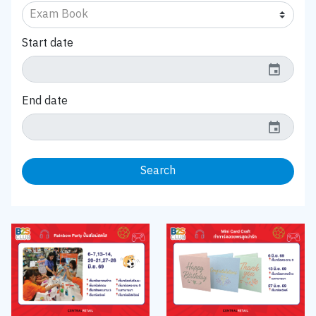
Start date
event
End date
event
Search