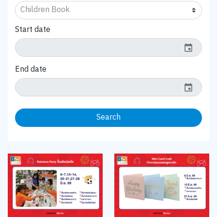
Start date
event
End date
event
Search