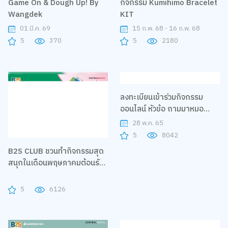
Game On & Dough Up! By
กิจกรรม Kumihimo Bracelet
Wangdek
KIT
01 มี.ค. 69
15 ก.พ. 68 - 16 ก.พ. 68
5
370
5
2180
B2S CLUB ชวนทำกิจกรรมสุด
ลงทะเบียนเข้าร่วมกิจกรรม
สนุกในเดือนพฤษภาคมต้อนรับ
ออนไลน์ หัวข้อ ถามมาหมอ
เปิดเทอม
อยากตอบ ตอน ADHA โลก
28 พ.ค. 65
(ของเด็ก) สมาธิสั้น กับคุณหมอ
5
6126
5
8042
มีมี่ - แพทย์หญิงปราณี ปวีณ
ชนา เจ้าของเพจ หมอแมวน้ำเล่า
เรื่อง