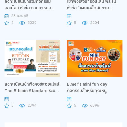
ลงทะเบียนเข้าร่วมกิจกรรม
เข้าฟังเสวนาออนไลน์ ฟรี ใน
ออนไลน์ หัวข้อ ถามมาหมอ
หัวข้อ ”เผยเคล็ดลับขาย
อยากตอบ ตอน ADHA โลก
ออนไลน์บน Facebook ให้ปัง ปี
28 พ.ค. 65
(ของเด็ก) สมาธิสั้น กับคุณหมอ
2022
5
8039
5
2204
มีมี่ - แพทย์หญิงปราณี ปวีณ
ชนา เจ้าของเพจ หมอแมวน้ำเล่า
เรื่อง
ลงทะเบียนเข้าฟังคอร์สออนไลน์
Elmer's mini fun day
The Bitcoin Standard ระบบ
กิจกรรมสำหรับคุณหนู
การเงินทางเลือกใหม่ไร้
ศูนย์กลาง
5
2394
5
6896