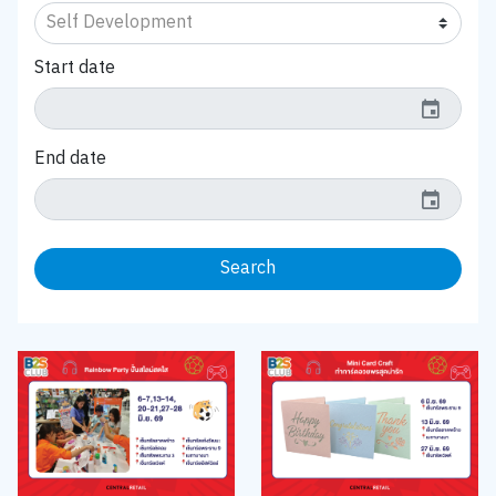
Start date
event
End date
event
Search