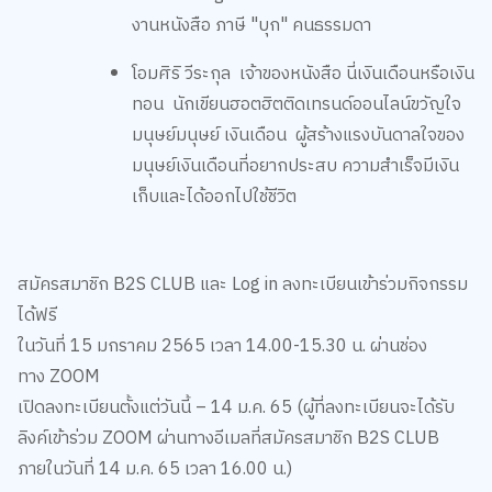
งานหนังสือ ภาษี "บุก" คนธรรมดา
โอมศิริ วีระกุล
เจ้าของหนังสือ นี่เงินเดือนหรือเงิน
ทอน นักเขียนฮอตฮิตติดเทรนด์ออนไลน์ขวัญใจ
มนุษย์มนุษย์
เงินเดือน
ผู้สร้างแรงบันดาลใจของ
มนุษย์เงินเดือนที่อยากประสบ
ความสำเร็จมีเงิน
เก็บและได้ออกไปใช้ชีวิต
สมัครสมาชิก
B2S CLUB
และ
Log in
ลงทะเบียนเข้าร่วมกิจกรรม
ได้ฟรี
ในวันที่
15
มกราคม
2565
เวลา
14.00-15.30
น. ผ่านช่อง
ทาง
ZOOM
เปิดลงทะเบียนตั้งแต่วันนี้
–
14
ม.ค.
65
(
ผู้ที่ลงทะเบียนจะได้รับ
ลิงค์เข้าร่วม
ZOOM
ผ่านทางอีเมลที่สมัครสมาชิก
B2S CLUB
ภายในวันที่ 14 ม.ค. 65 เวลา 16.00 น.)