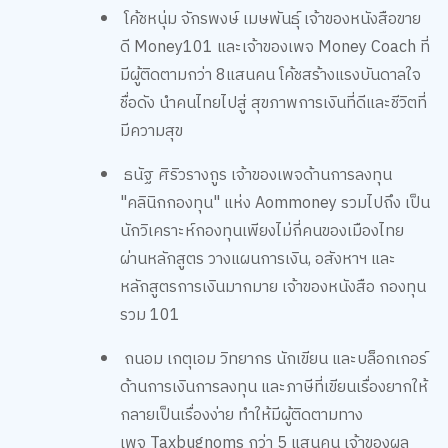
โค้ชหนุ่ม
จักรพงษ์ เมษพันธุ์
เจ้าของหนังสือขาย
ดี
Money101
และเจ้าของเพจ
Money Coach
ที่
มีผู้ติดตามกว่า
8
แสนคน โค้ชสร้างแรงบันดาลใจ
ชื่อดัง นำคนไทยไปสู่ สุขภาพการเงินที่ดีและชีวิตที่
มีความสุข
ธนัฐ ศิริวรางกูร
เจ้าของเพจด้านการลงทุน
"คลินิกกองทุน" แห่ง
Aommoney
รวมไปถึง เป็น
นักวิเคราะห์กองทุนเพียงไม่กี่คนของเมืองไทย
ผ่านหลักสูตร วางแผนการเงิน
,
อสังหาฯ และ
หลักสูตรการเงินมากมาย เจ้าของหนังสือ กองทุน
รวม 101
ถนอม เกตุเอม
วิทยากร นักเขียน และบล็อกเกอร์
ด้านการเงินการลงทุน และภาษีที่เขียนเรื่องยากให้
กลายเป็นเรื่องง่าย ทำให้มีผู้ติดตามทาง
เพจ
Taxbugnoms
กว่า
5
แสนคน เจ้าของผล