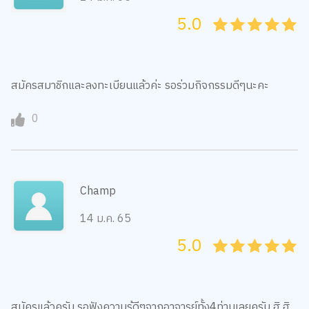
5.0
05
1
15
2
25
3
35
4
45
5
สมัครสมาชิกและลงทะเบียนแล้วค่ะ รอร่วมกิจกรรมดีๆนะคะ
0
Champ
14 ม.ค. 65
5.0
05
1
15
2
25
3
35
4
45
5
สมัครแล้วครับ รอฟังความรู้ดีๆจากอาจารย์ทั้ง4ท่านเลยครับ ฮิ ฮิ