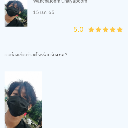
Wanchaloem Chaiyapoom
15 ม.ค. 65
5.0
05
1
15
2
25
3
35
4
45
5
ผมต้องเขียนว่าอะไรหรือครับ◕ᴥ◕ ?