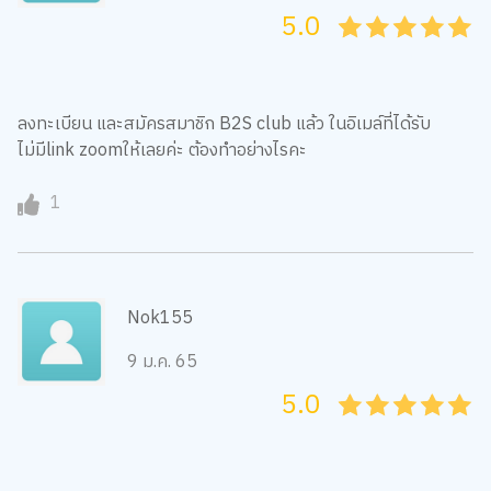
5.0
05
1
15
2
25
3
35
4
45
5
ลงทะเบียน และสมัครสมาชิก B2S club แล้ว ในอิเมล์ที่ได้รับ
ไม่มีlink zoomให้เลยค่ะ ต้องทำอย่างไรคะ
1
Nok155
9 ม.ค. 65
5.0
05
1
15
2
25
3
35
4
45
5