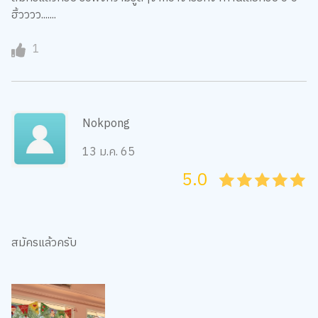
ฮิ้วววว.......
1
Nokpong
13 ม.ค. 65
5.0
05
1
15
2
25
3
35
4
45
5
สมัครแล้วครับ