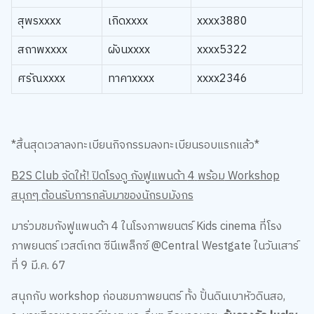
สุพรxxxx
เกิดxxxx
xxxx3880
สถาพxxxx
ผังนxxxx
xxxx5322
ศรัณxxxx
ทาคาxxxx
xxxx2346
*
สิ้นสุดเวลาลงทะเบียนกิจกรรมลงทะเบียนรอบแรกแล้ว
*
B2S Club
จัดให้
!
ปิดโรงดู
กังฟูแพนด้า
4
พร้อม
Workshop
สนุกๆ
ต้อนรับการกลับมาของนักรบมังกร
มาร่วมชม
กังฟูแพนด้า
4
ในโรงภาพยนตร์
Kids cinema
ที่โรง
ภาพยนตร์
เวสต์เกต
ซีนีเพล็กซ์
@Central Westgate
ในวันเสาร์
ที่
9
มี.ค.
67
สนุกกับ
workshop
ก่อนชมภาพยนตร์ ทั้ง ปั้นดินเบาหัวดินสอ
,