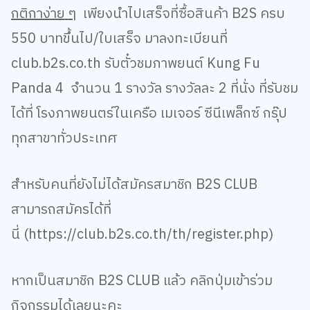
กติกาง่าย
ๆ
เพียงนำไปเสร็จที่ซื้อสินค้า
B2S
ครบ
550
บาทขึ้นไป
/
ใบเสร็จ
มาลงทะเบียนที่
club.b2s.co.th
รับตั๋วชมภาพยนต์
Kung Fu
Panda 4
จำนวน
1
รางวัล
รางวัลละ
2
ที่นั่ง
ที่รับชม
ได้ที่
โรงภาพยนตร์ในเครือ เมเจอร์ ซีนีเพล็กซ์ กรุ๊ป
ทุกสาขาทั่วประเทศ
สำหรับคนที่ยังไม่ได้สมัครสมาชิก
B2S CLUB
สามารถสมัครได้ที่
นี่
(
https://club.b2s.co.th/th/register.php)
หากเป็นสมาชิก
B2S CLUB
แล้ว คลิกปุ่มเข้าร่วม
กิจกรรมได้เลยนะคะ