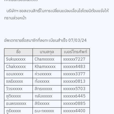
บริษัทฯ ขอสงวนสิทธิ์ในการเปลี่ยนแปลงเงื่อนไขโดยมิต้องแจ้งให้
ทราบล่วงหน้า
อัพเดทรายชื่อสมาชิกที่ลงทะเบียนสำเร็จ 07/03/24
ชื่อ
นามสกุล
เบอร์โทรศัพท์
Sukuxxxxx
Chanxxxxx
xxxxxx7227
Chakxxxxx
Khamxxxxx
xxxxxx4483
แอม
xxxxx
ห่วง
xxxxx
xxxxxx3377
ชลธิ
xxxxx
ทั่ง
xxxxx
xxxxxx0813
วิวร
xxxxx
สิทธ
xxxxx
xxxxxx5703
ชุติ
xxxxx
กลับ
xxxxx
xxxxxx6445
ธนพร
xxxxx
สิริ
xxxxx
xxxxxx0885
ภูริ
xxxxx
ธนะก
xxxxx
xxxxxx4400