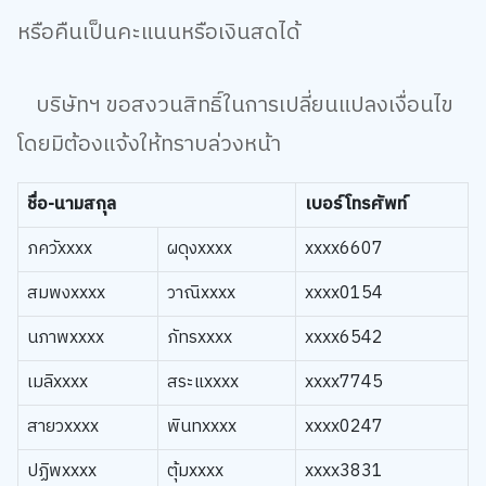
หรือคืนเป็นคะแนนหรือเงินสดได้
บริษัทฯ ขอสงวนสิทธิ์ในการเปลี่ยนแปลงเงื่อนไข
โดยมิต้องแจ้งให้ทราบล่วงหน้า
ชื่อ-นามสกุล
เบอร์โทรศัพท์
ภควัxxxx
ผดุงxxxx
xxxx6607
สมพงxxxx
วาณิxxxx
xxxx0154
นภาพxxxx
ภัทรxxxx
xxxx6542
เมลิxxxx
สระแxxxx
xxxx7745
สายวxxxx
พินทxxxx
xxxx0247
ปฏิพxxxx
ตุ้มxxxx
xxxx3831