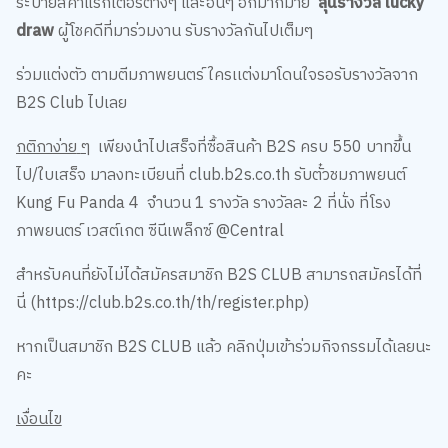
ระบายสีคาแรกเตอร์ต่างๆ และอื่นๆ อีกมากมาย
ลุ้นรางวัล
lucky
draw
ผู้โชคดีที่มาร่วมงาน รับรางวัลกันไปเต็มๆ
ร่วมแต่ง
ตัว
ตามตีมภาพยนตร์ ใครเเต่งมาโดนใจรอรับรางวัลจาก
B2S Club ไปเลย
กติกาง่าย
ๆ
เพียงนำไปเสร็จที่ซื้อสินค้า
B2S
ครบ
550
บาทขึ้น
ไป
/
ใบเสร็จ
มาลงทะเบียนที่
club.b2s.co.th
รับตั๋วชมภาพยนต์
Kung Fu Panda 4
จำนวน
1
รางวัล
รางวัลละ
2
ที่นั่ง
ที่โรง
ภาพยนตร์
เวสต์เกต
ซีนีเพล็กซ์
@Central
สำหรับคนที่ยังไม่ได้สมัครสมาชิก
B2S CLUB
สามารถสมัครได้ที่
นี่
(
https://club.b2s.co.th/th/register.php)
หากเป็นสมาชิก
B2S CLUB
แล้ว คลิกปุ่มเข้าร่วมกิจกรรมได้เลยนะ
คะ
เงื่อนไข