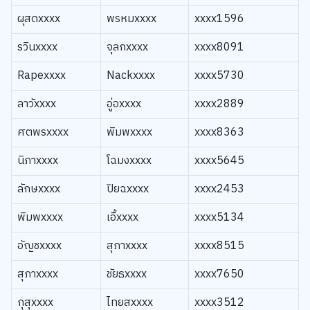
ผุสดxxxx
พรหมxxxx
xxxx1596
รวินxxxx
จุลกxxxx
xxxx8091
Rapexxxx
Nackxxxx
xxxx5730
ลาวัxxxx
อู่อxxxx
xxxx2889
ศตพรxxxx
พิมพxxxx
xxxx8363
นิภาxxxx
โฉมงxxxx
xxxx5645
ลักษxxxx
ปิยฉxxxx
xxxx2453
พิมพxxxx
เอื้xxxx
xxxx5134
อัญชxxxx
สุภาxxxx
xxxx8515
สุภาxxxx
ชัยธxxxx
xxxx7650
กุสุxxxx
ไทยสxxxx
xxxx3512