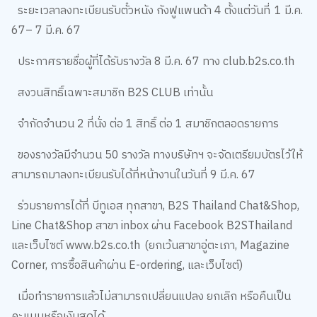
ระยะเวลาลงทะเบียนรับตั๋วหนัง
กังฟูแพนด้า
4
ตั้งแต่วันที่
1
มี.ค.
67– 7
มี.ค.
67
ประกาศรายชื่อผู้ที่ได้รับรางวัล
8
มี.ค.
67
ทาง
club.b2s.co.th
สงวนสิทธิ์เฉพาะสมาชิก
B2S CLUB
เท่านั้น
จำกัดจำนวน
2
ที่นั่ง ต่อ
1
สิทธิ์ ต่อ
1
สมาชิกตลอดรายการ
ของรางวัลมีจำนวน
50
รางวัล ทางบริษัทฯ จะจัดเตรียมบัตรไว้ให้
สามารถมาลงทะเบียนรับได้ที่หน้างานในวันที่
9
มี.ค.
67
ร่วมรายการได้ที่ บีทูเอส ทุกสาขา
, B2S Thailand Chat&Shop,
Line Chat&Shop
สาขา
inbox
ผ่าน
Facebook B2SThailand
และเว็บไซต์
www.b2s.co.th
(
ยกเว้นสาขาอู่ตะเภา
, Magazine
Corner,
การซื้อสินค้าผ่าน
E-ordering,
และเว็บไซต์)
เมื่อทำรายการแล้วไม่สามารถเปลี่ยนแปลง ยกเลิก หรือคืนเป็น
คะแนนหรือเงินสดได้