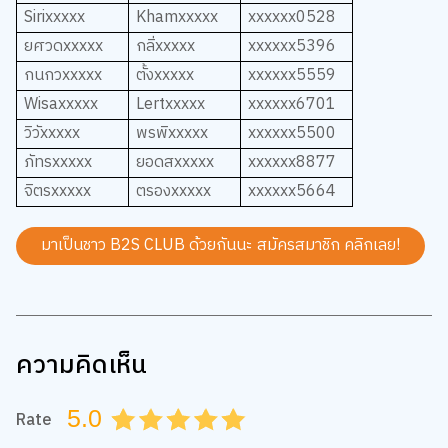
Sirixxxxx
Khamxxxxx
xxxxxx0528
ยศวด
xxxxx
กลิ่
xxxxx
xxxxxx5396
กนกว
xxxxx
ตั้ง
xxxxx
xxxxxx5559
Wisaxxxxx
Lertxxxxx
xxxxxx6701
วิวั
xxxxx
พรพิ
xxxxx
xxxxxx5500
ภัทร
xxxxx
ยอดส
xxxxx
xxxxxx8877
จิตร
xxxxx
ตรอง
xxxxx
xxxxxx5664
มาเป็นชาว B2S CLUB ด้วยกันนะ สมัครสมาชิก
คลิกเลย!
ความคิดเห็น
5.0
Rate
0.5
1.0
1.5
2.0
2.5
3.0
3.5
4.0
4.5
5.0