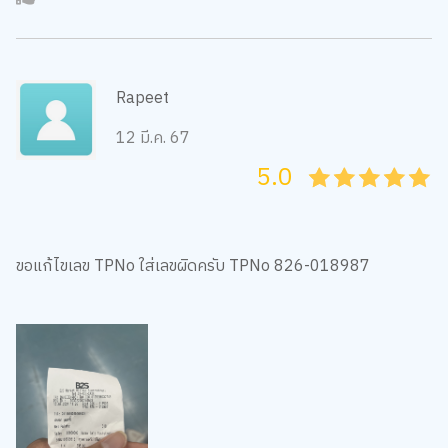
Rapeet
12 มี.ค. 67
5.0
05
1
15
2
25
3
35
4
45
5
ขอแก้ไขเลข TPNo ใส่เลขผิดครับ TPNo 826-018987