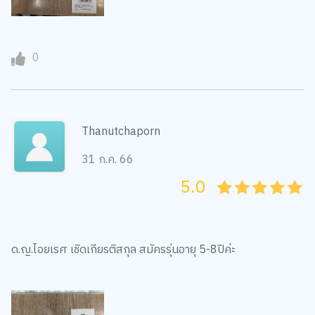
0
Thanutchaporn
31 ก.ค. 66
5.0
05
1
15
2
25
3
35
4
45
5
ด.ญ.ไอยเรศ​ เชิด​เกียรติ​สกุล​ สมัครรุ่นอายุ​ 5-8ปีค่ะ