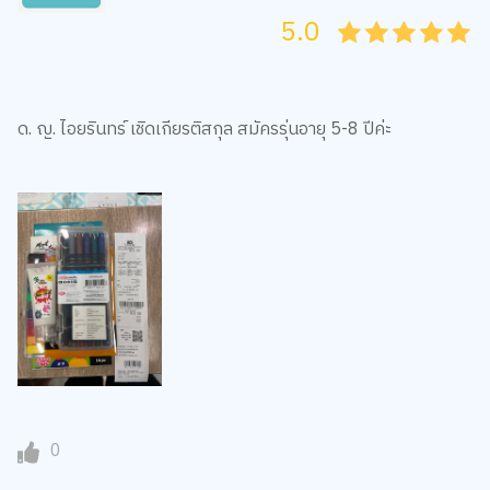
5.0
05
1
15
2
25
3
35
4
45
5
ด. ญ. ไอยรินทร์​ เชิด​เกียรติ​สกุล​ สมัครรุ่นอายุ​ 5-8 ปีค่ะ
0