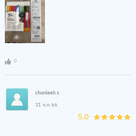
0
chunleeh s
31 ก.ค. 66
5.0
05
1
15
2
25
3
35
4
45
5