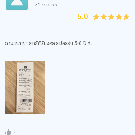
31 ก.ค. 66
5.0
05
1
15
2
25
3
35
4
45
5
ด.ญ.ณาญา สุทธิศิริมงคล สมัครรุ่น 5-8 ปี ค่ะ
0