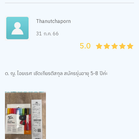
Thanutchaporn
31 ก.ค. 66
5.0
05
1
15
2
25
3
35
4
45
5
ด. ญ. ไอยเรศ​ เชิด​เกียรติ​สกุล​ สมัครรุ่นอายุ​ 5-8 ปีค่ะ