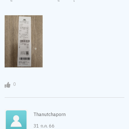
0
Thanutchaporn
31 ก.ค. 66