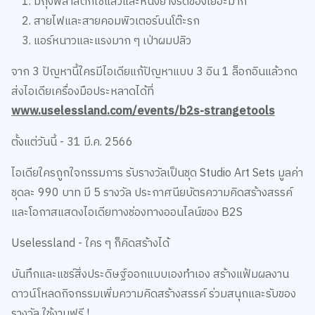
มีถุงพลาสติกใช้แล้วและหนังยางรัดของเยอะมาก
สายไฟและสายคอมพิวเตอร์บนโต๊ะรก
แอร์หนาวและแรงมาก ๆ เป่าผมปลิว
จาก 3 ปัญหานี้ใครมีไอเดียแก้ปัญหาแบบ 3 อิน 1 ล็อกอินแล้วกด
ส่งไอเดียเครื่องมือประหลาดได้ที่
www.uselessland.com/events/b2s-strangetools
ตั้งแต่วันนี้ - 31 มี.ค. 2566
ไอเดียใครถูกใจกรรมการ รับรางวัลเป็นชุด Studio Art Sets มูลค่า
ชุดละ 990 บาท มี 5 รางวัล ประกาศนียบัตรความคิดสร้างสรรค์
และโอกาสแสดงไอเดียทางช่องทางออนไลน์ของ B2S
Uselessland - ใคร ๆ ก็คิดสร้างได้
บันทึกและแชร์สิ่งประดิษฐ์ออกแบบเองทำเอง สร้างแฟ้มผลงาน
ดาวน์โหลดกิจกรรมเพิ่มความคิดสร้างสรรค์ ร่วมสนุกและรับของ
รางวัล ใช้งานฟรี !