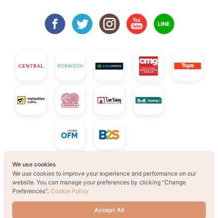
We use cookies
We use cookies to improve your experience and performance on our
© 2021 B2S CLUB, All rights reserved. Web
website. You can manage your preferences by clicking "Change
Preferences".
Cookie Policy
Design by
1001click.
Accept All