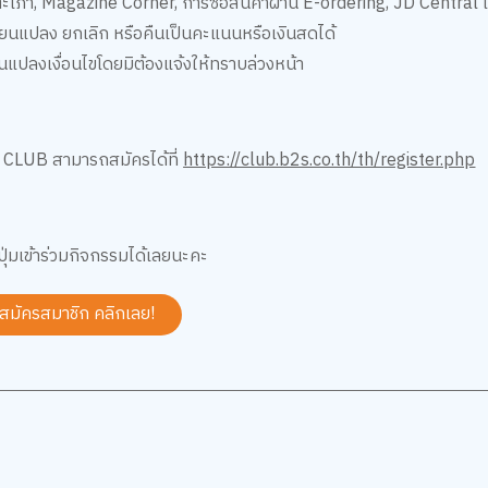
เภา, Magazine Corner, การซื้อสินค้าผ่าน E-ordering, JD Central แ
ี่ยนแปลง ยกเลิก หรือคืนเป็นคะแนนหรือเงินสดได้
ยนแปลงเงื่อนไขโดยมิต้องแจ้งให้ทราบล่วงหน้า
S CLUB สามารถสมัครได้ที่
https://club.b2s.co.th/th/register.php
ุ่มเข้าร่วมกิจกรรมได้เลยนะคะ
 สมัครสมาชิก
คลิกเลย!