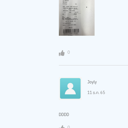
0
Joyly
11 ธ.ค. 65
DDDD
0