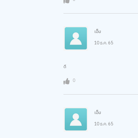
เอ็ม
10 ธ.ค. 65
ดี
0
เอ็ม
10 ธ.ค. 65