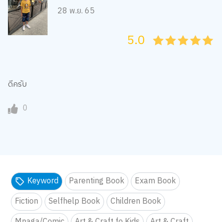
28 พ.ย. 65
5.0
05
1
15
2
25
3
35
4
45
5
ดีครับ
0
Keyword
Parenting Book
Exam Book
Fiction
Selfhelp Book
Children Book
Mnaga/Comic
Art & Craft fo Kids
Art & Craft