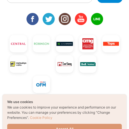
We use cookies
We use cookies to improve your experience and performance on our
© 2021 B2S CLUB, All rights reserved. Web
website. You can manage your preferences by clicking "Change
Preferences".
Cookie Policy
Design by
1001click.
Accept All