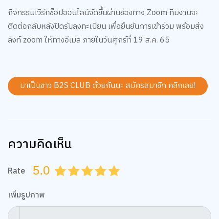
กิจกรรมเวิร์กช็อปออนไลน์จัดขึ้นผ่านช่องทาง Zoom ทีมงานจะ
ติดต่อกลับหลังปิดรับลงทะเบียน เพื่อยืนยันการเข้าร่วม พร้อมส่ง
ลิงก์ zoom ให้ทางอีเมล ภายในวันศุกร์ที่ 19 ส.ค. 65
มาเป็นชาว B2S CLUB ด้วยกันนะ สมัครสมาชิก
คลิกเลย!
ความคิดเห็น
5.0
Rate
0.5
1.0
1.5
2.0
2.5
3.0
3.5
4.0
4.5
5.0
เพิ่มรูปภาพ